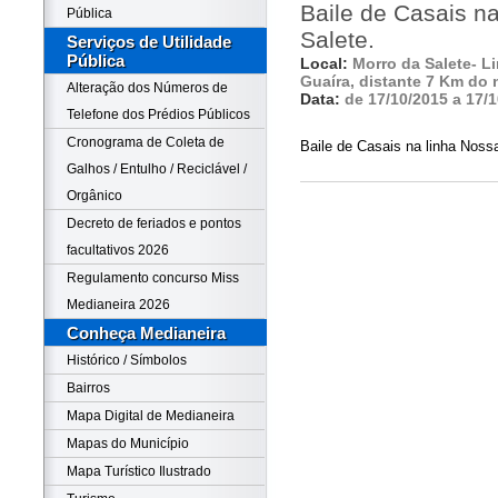
Baile de Casais n
Pública
Salete.
Serviços de Utilidade
Pública
Local:
Morro da Salete- L
Guaíra, distante 7 Km do 
Alteração dos Números de
Data:
de 17/10/2015 a 17/
Telefone dos Prédios Públicos
Cronograma de Coleta de
Baile de Casais na linha Noss
Galhos / Entulho / Reciclável /
Orgânico
Decreto de feriados e pontos
facultativos 2026
Regulamento concurso Miss
Medianeira 2026
Conheça Medianeira
Histórico / Símbolos
Bairros
Mapa Digital de Medianeira
Mapas do Município
Mapa Turístico Ilustrado