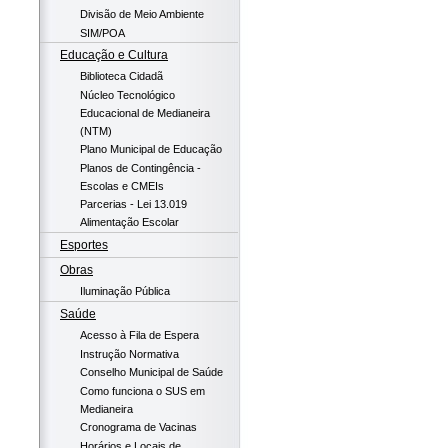
Divisão de Meio Ambiente
SIM/POA
Educação e Cultura
Biblioteca Cidadã
Núcleo Tecnológico
Educacional de Medianeira
(NTM)
Plano Municipal de Educação
Planos de Contingência -
Escolas e CMEIs
Parcerias - Lei 13.019
Alimentação Escolar
Esportes
Obras
Iluminação Pública
Saúde
Acesso à Fila de Espera
Instrução Normativa
Conselho Municipal de Saúde
Como funciona o SUS em
Medianeira
Cronograma de Vacinas
Horários e Locais de