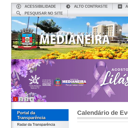
ACESSIBILIDADE
ALTO CONTRASTE
A
PESQUISAR NO SITE
INÍCIO
CONHEÇA MEDIANEIRA
TU
1
2
3
4
Calendário de Ev
Portal da
Transparência
Radar da Transparência