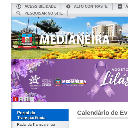
ACESSIBILIDADE
ALTO CONTRASTE
A
PESQUISAR NO SITE
INÍCIO
CONHEÇA MEDIANEIRA
TU
1
2
3
4
Calendário de Ev
Portal da
Transparência
Radar da Transparência