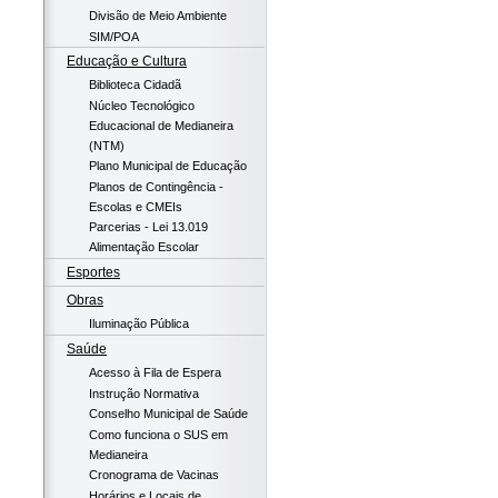
Divisão de Meio Ambiente
SIM/POA
Educação e Cultura
Biblioteca Cidadã
Núcleo Tecnológico
Educacional de Medianeira
(NTM)
Plano Municipal de Educação
Planos de Contingência -
Escolas e CMEIs
Parcerias - Lei 13.019
Alimentação Escolar
Esportes
Obras
Iluminação Pública
Saúde
Acesso à Fila de Espera
Instrução Normativa
Conselho Municipal de Saúde
Como funciona o SUS em
Medianeira
Cronograma de Vacinas
Horários e Locais de