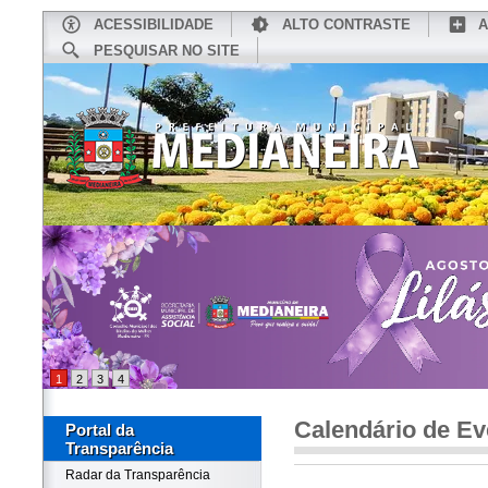
ACESSIBILIDADE
ALTO CONTRASTE
A
PESQUISAR NO SITE
INÍCIO
CONHEÇA MEDIANEIRA
TU
1
2
3
4
Calendário de Ev
Portal da
Transparência
Radar da Transparência