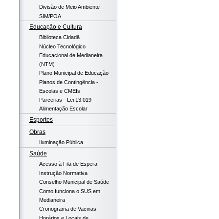
Divisão de Meio Ambiente
SIM/POA
Educação e Cultura
Biblioteca Cidadã
Núcleo Tecnológico
Educacional de Medianeira
(NTM)
Plano Municipal de Educação
Planos de Contingência -
Escolas e CMEIs
Parcerias - Lei 13.019
Alimentação Escolar
Esportes
Obras
Iluminação Pública
Saúde
Acesso à Fila de Espera
Instrução Normativa
Conselho Municipal de Saúde
Como funciona o SUS em
Medianeira
Cronograma de Vacinas
Horários e Locais de