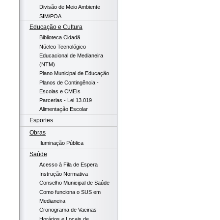
Divisão de Meio Ambiente
SIM/POA
Educação e Cultura
Biblioteca Cidadã
Núcleo Tecnológico
Educacional de Medianeira
(NTM)
Plano Municipal de Educação
Planos de Contingência -
Escolas e CMEIs
Parcerias - Lei 13.019
Alimentação Escolar
Esportes
Obras
Iluminação Pública
Saúde
Acesso à Fila de Espera
Instrução Normativa
Conselho Municipal de Saúde
Como funciona o SUS em
Medianeira
Cronograma de Vacinas
Horários e Locais de