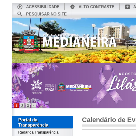
ACESSIBILIDADE
ALTO CONTRASTE
A
PESQUISAR NO SITE
INÍCIO
CONHEÇA MEDIANEIRA
TU
1
2
3
4
Calendário de Ev
Portal da
Transparência
Radar da Transparência