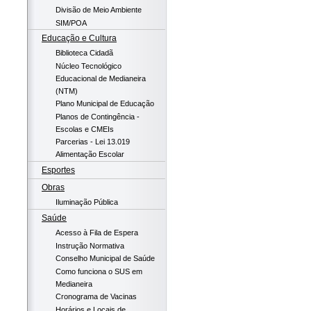
Divisão de Meio Ambiente
SIM/POA
Educação e Cultura
Biblioteca Cidadã
Núcleo Tecnológico
Educacional de Medianeira
(NTM)
Plano Municipal de Educação
Planos de Contingência -
Escolas e CMEIs
Parcerias - Lei 13.019
Alimentação Escolar
Esportes
Obras
Iluminação Pública
Saúde
Acesso à Fila de Espera
Instrução Normativa
Conselho Municipal de Saúde
Como funciona o SUS em
Medianeira
Cronograma de Vacinas
Horários e Locais de