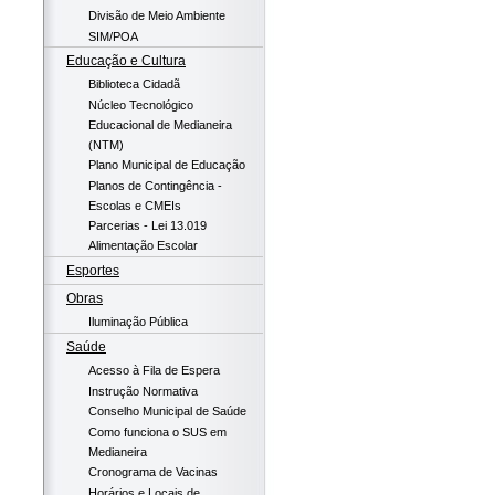
Divisão de Meio Ambiente
SIM/POA
Educação e Cultura
Biblioteca Cidadã
Núcleo Tecnológico
Educacional de Medianeira
(NTM)
Plano Municipal de Educação
Planos de Contingência -
Escolas e CMEIs
Parcerias - Lei 13.019
Alimentação Escolar
Esportes
Obras
Iluminação Pública
Saúde
Acesso à Fila de Espera
Instrução Normativa
Conselho Municipal de Saúde
Como funciona o SUS em
Medianeira
Cronograma de Vacinas
Horários e Locais de