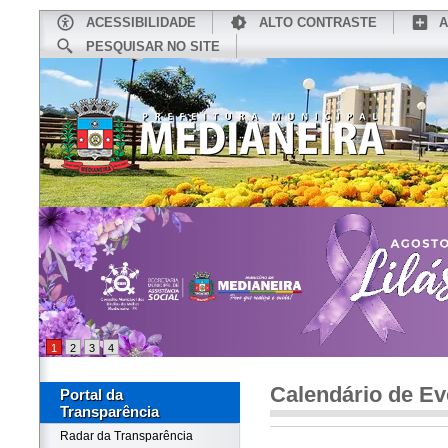
ACESSIBILIDADE
ALTO CONTRASTE
A
PESQUISAR NO SITE
INÍCIO
CONHEÇA MEDIANEIRA
TU
1
2
3
4
Calendário de Ev
Portal da
Transparência
Radar da Transparência