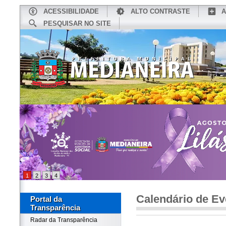
ACESSIBILIDADE
ALTO CONTRASTE
A
PESQUISAR NO SITE
INÍCIO
CONHEÇA MEDIANEIRA
TU
1
2
3
4
Calendário de Ev
Portal da
Transparência
Radar da Transparência