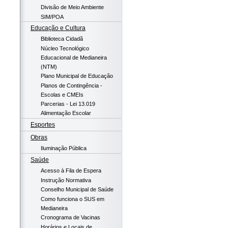
Divisão de Meio Ambiente
SIM/POA
Educação e Cultura
Biblioteca Cidadã
Núcleo Tecnológico
Educacional de Medianeira
(NTM)
Plano Municipal de Educação
Planos de Contingência -
Escolas e CMEIs
Parcerias - Lei 13.019
Alimentação Escolar
Esportes
Obras
Iluminação Pública
Saúde
Acesso à Fila de Espera
Instrução Normativa
Conselho Municipal de Saúde
Como funciona o SUS em
Medianeira
Cronograma de Vacinas
Horários e Locais de