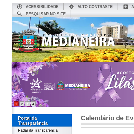
ACESSIBILIDADE
ALTO CONTRASTE
A
PESQUISAR NO SITE
INÍCIO
CONHEÇA MEDIANEIRA
TU
1
2
3
4
Calendário de Ev
Portal da
Transparência
Radar da Transparência