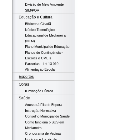
Divisão de Meio Ambiente
SIM/POA
Educação e Cultura
Biblioteca Cidadã
Núcleo Tecnológico
Educacional de Medianeira
(NTM)
Plano Municipal de Educação
Planos de Contingência -
Escolas e CMEIs
Parcerias - Lei 13.019
Alimentação Escolar
Esportes
Obras
Iluminação Pública
Saúde
Acesso à Fila de Espera
Instrução Normativa
Conselho Municipal de Saúde
Como funciona o SUS em
Medianeira
Cronograma de Vacinas
Horários e Locais de