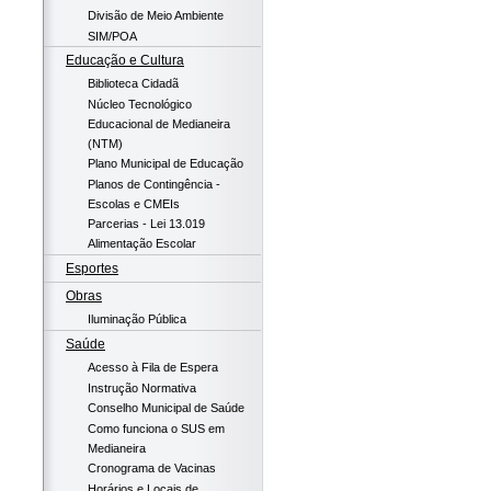
Divisão de Meio Ambiente
SIM/POA
Educação e Cultura
Biblioteca Cidadã
Núcleo Tecnológico
Educacional de Medianeira
(NTM)
Plano Municipal de Educação
Planos de Contingência -
Escolas e CMEIs
Parcerias - Lei 13.019
Alimentação Escolar
Esportes
Obras
Iluminação Pública
Saúde
Acesso à Fila de Espera
Instrução Normativa
Conselho Municipal de Saúde
Como funciona o SUS em
Medianeira
Cronograma de Vacinas
Horários e Locais de