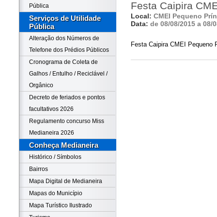
Festa Caipira CME
Pública
Local:
CMEI Pequeno Prín
Serviços de Utilidade
Data:
de 08/08/2015 a 08/
Pública
Alteração dos Números de
Festa Caipira CMEI Pequeno P
Telefone dos Prédios Públicos
Cronograma de Coleta de
Galhos / Entulho / Reciclável /
Orgânico
Decreto de feriados e pontos
facultativos 2026
Regulamento concurso Miss
Medianeira 2026
Conheça Medianeira
Histórico / Símbolos
Bairros
Mapa Digital de Medianeira
Mapas do Município
Mapa Turístico Ilustrado