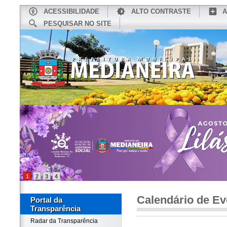
ACESSIBILIDADE
ALTO CONTRASTE
A
PESQUISAR NO SITE
INÍCIO
CONHEÇA MEDIANEIRA
TU
1
2
3
4
Calendário de Ev
Portal da
Transparência
Radar da Transparência