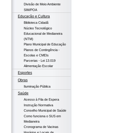
Divisão de Meio Ambiente
SIM/POA
Educação e Cultura
Biblioteca Cidadã
Núcleo Tecnológico
Educacional de Medianeira
(NTM)
Plano Municipal de Educação
Planos de Contingência -
Escolas e CMEIs
Parcerias - Lei 13.019
Alimentação Escolar
Esportes
Obras
Iluminação Pública
Saúde
Acesso à Fila de Espera
Instrução Normativa
Conselho Municipal de Saúde
Como funciona o SUS em
Medianeira
Cronograma de Vacinas
Horários e Locais de