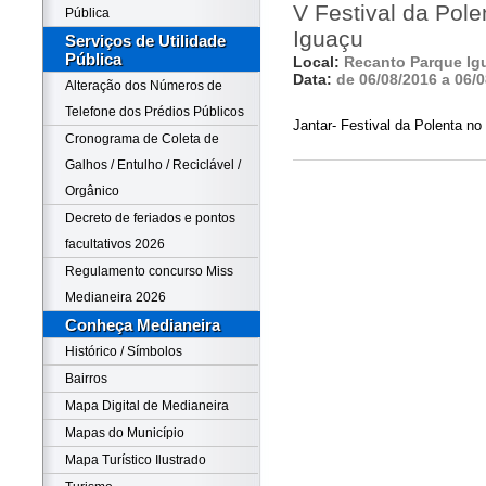
V Festival da Pol
Pública
Iguaçu
Serviços de Utilidade
Pública
Local:
Recanto Parque Ig
Data:
de 06/08/2016 a 06/
Alteração dos Números de
Telefone dos Prédios Públicos
Jantar- Festival da Polenta n
Cronograma de Coleta de
Galhos / Entulho / Reciclável /
Orgânico
Decreto de feriados e pontos
facultativos 2026
Regulamento concurso Miss
Medianeira 2026
Conheça Medianeira
Histórico / Símbolos
Bairros
Mapa Digital de Medianeira
Mapas do Município
Mapa Turístico Ilustrado