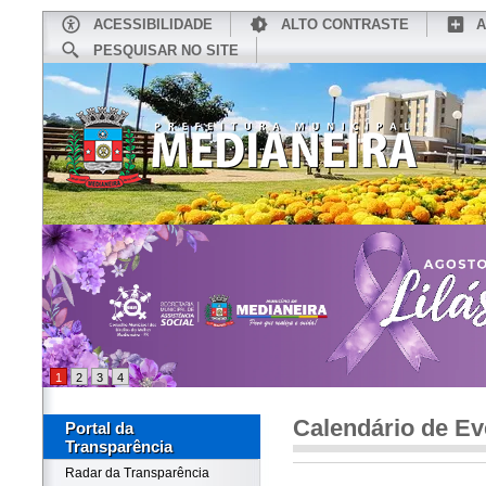
ACESSIBILIDADE
ALTO CONTRASTE
A
PESQUISAR NO SITE
INÍCIO
CONHEÇA MEDIANEIRA
TU
1
2
3
4
Calendário de Ev
Portal da
Transparência
Radar da Transparência