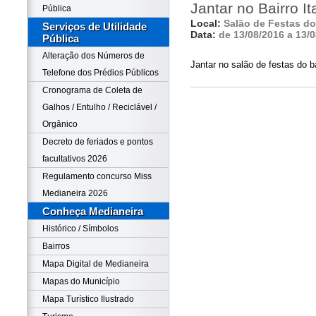
Jantar no Bairro It
Pública
Local:
Salão de Festas do 
Serviços de Utilidade
Data:
de 13/08/2016 a 13/
Pública
Alteração dos Números de
Jantar no salão de festas do ba
Telefone dos Prédios Públicos
Cronograma de Coleta de
Galhos / Entulho / Reciclável /
Orgânico
Decreto de feriados e pontos
facultativos 2026
Regulamento concurso Miss
Medianeira 2026
Conheça Medianeira
Histórico / Símbolos
Bairros
Mapa Digital de Medianeira
Mapas do Município
Mapa Turístico Ilustrado