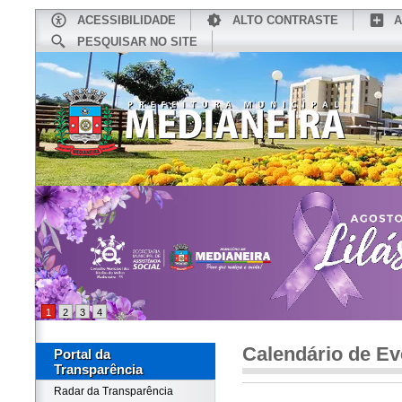
ACESSIBILIDADE
ALTO CONTRASTE
A
PESQUISAR NO SITE
INÍCIO
CONHEÇA MEDIANEIRA
TU
1
2
3
4
Calendário de Ev
Portal da
Transparência
Radar da Transparência