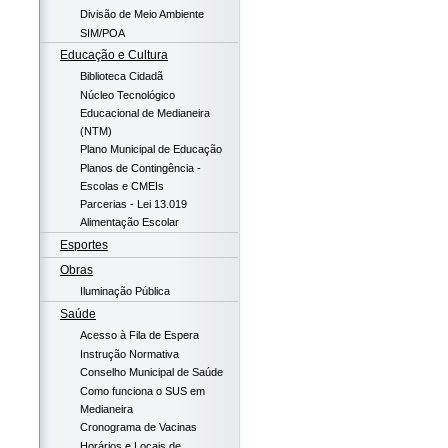
Divisão de Meio Ambiente
SIM/POA
Educação e Cultura
Biblioteca Cidadã
Núcleo Tecnológico
Educacional de Medianeira
(NTM)
Plano Municipal de Educação
Planos de Contingência -
Escolas e CMEIs
Parcerias - Lei 13.019
Alimentação Escolar
Esportes
Obras
Iluminação Pública
Saúde
Acesso à Fila de Espera
Instrução Normativa
Conselho Municipal de Saúde
Como funciona o SUS em
Medianeira
Cronograma de Vacinas
Horários e Locais de