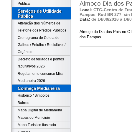
Almoço Dia dos P
Pública
Local:
CTG-Centro de Tra
Serviços de Utilidade
Pampas, Rod BR 277, s/n
Pública
Data:
de 14/08/2016 a 14/
Alteração dos Números de
Telefone dos Prédios Públicos
Almoço do Dia dos Pais no CT
dos Pampas.
Cronograma de Coleta de
Galhos / Entulho / Reciclável /
Orgânico
Decreto de feriados e pontos
facultativos 2026
Regulamento concurso Miss
Medianeira 2026
Conheça Medianeira
Histórico / Símbolos
Bairros
Mapa Digital de Medianeira
Mapas do Município
Mapa Turístico Ilustrado