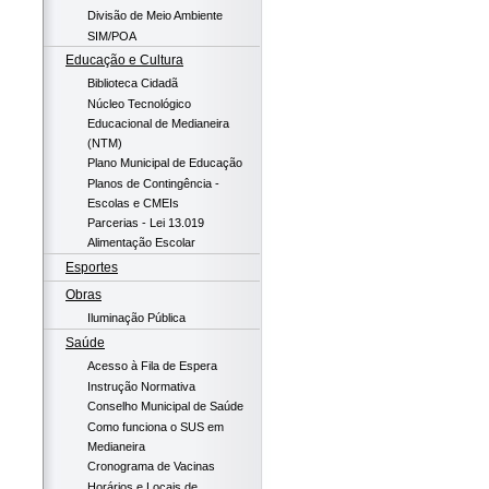
Divisão de Meio Ambiente
SIM/POA
Educação e Cultura
Biblioteca Cidadã
Núcleo Tecnológico
Educacional de Medianeira
(NTM)
Plano Municipal de Educação
Planos de Contingência -
Escolas e CMEIs
Parcerias - Lei 13.019
Alimentação Escolar
Esportes
Obras
Iluminação Pública
Saúde
Acesso à Fila de Espera
Instrução Normativa
Conselho Municipal de Saúde
Como funciona o SUS em
Medianeira
Cronograma de Vacinas
Horários e Locais de