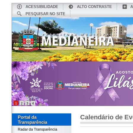
ACESSIBILIDADE
ALTO CONTRASTE
A
PESQUISAR NO SITE
INÍCIO
CONHEÇA MEDIANEIRA
TU
1
2
3
4
Calendário de Ev
Portal da
Transparência
Radar da Transparência