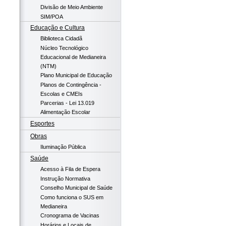
Divisão de Meio Ambiente
SIM/POA
Educação e Cultura
Biblioteca Cidadã
Núcleo Tecnológico
Educacional de Medianeira
(NTM)
Plano Municipal de Educação
Planos de Contingência -
Escolas e CMEIs
Parcerias - Lei 13.019
Alimentação Escolar
Esportes
Obras
Iluminação Pública
Saúde
Acesso à Fila de Espera
Instrução Normativa
Conselho Municipal de Saúde
Como funciona o SUS em
Medianeira
Cronograma de Vacinas
Horários e Locais de