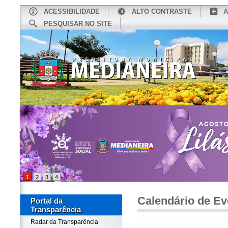
ACESSIBILIDADE
ALTO CONTRASTE
A
PESQUISAR NO SITE
INÍCIO
CONHEÇA MEDIANEIRA
TU
1
2
3
4
Calendário de Ev
Portal da
Transparência
Radar da Transparência