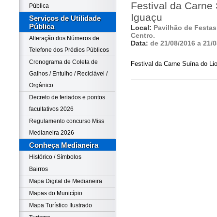
Festival da Carne
Pública
Iguaçu
Serviços de Utilidade
Pública
Local:
Pavilhão de Festas 
Centro.
Alteração dos Números de
Data:
de 21/08/2016 a 21/
Telefone dos Prédios Públicos
Cronograma de Coleta de
Festival da Carne Suína do Li
Galhos / Entulho / Reciclável /
Orgânico
Decreto de feriados e pontos
facultativos 2026
Regulamento concurso Miss
Medianeira 2026
Conheça Medianeira
Histórico / Símbolos
Bairros
Mapa Digital de Medianeira
Mapas do Município
Mapa Turístico Ilustrado