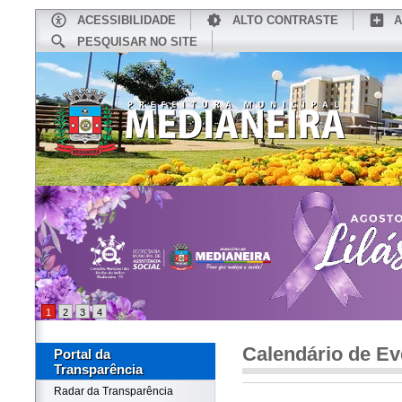
ACESSIBILIDADE
ALTO CONTRASTE
A
PESQUISAR NO SITE
INÍCIO
CONHEÇA MEDIANEIRA
TU
1
2
3
4
Calendário de Ev
Portal da
Transparência
Radar da Transparência