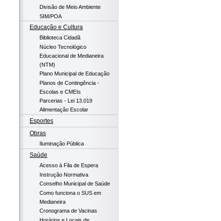
Divisão de Meio Ambiente
SIM/POA
Educação e Cultura
Biblioteca Cidadã
Núcleo Tecnológico
Educacional de Medianeira
(NTM)
Plano Municipal de Educação
Planos de Contingência -
Escolas e CMEIs
Parcerias - Lei 13.019
Alimentação Escolar
Esportes
Obras
Iluminação Pública
Saúde
Acesso à Fila de Espera
Instrução Normativa
Conselho Municipal de Saúde
Como funciona o SUS em
Medianeira
Cronograma de Vacinas
Horários e Locais de