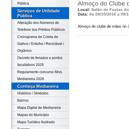
Almoço do Clube 
Pública
Local:
Salão de Festas do
Serviços de Utilidade
Data:
de 09/10/2016 a 09/
Pública
Alteração dos Números de
Almoço do clube de mães no J
Telefone dos Prédios Públicos
Cronograma de Coleta de
Galhos / Entulho / Reciclável /
Orgânico
Decreto de feriados e pontos
facultativos 2026
Regulamento concurso Miss
Medianeira 2026
Conheça Medianeira
Histórico / Símbolos
Bairros
Mapa Digital de Medianeira
Mapas do Município
Mapa Turístico Ilustrado