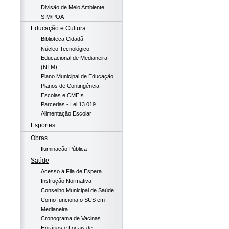
Divisão de Meio Ambiente
SIM/POA
Educação e Cultura
Biblioteca Cidadã
Núcleo Tecnológico
Educacional de Medianeira
(NTM)
Plano Municipal de Educação
Planos de Contingência -
Escolas e CMEIs
Parcerias - Lei 13.019
Alimentação Escolar
Esportes
Obras
Iluminação Pública
Saúde
Acesso à Fila de Espera
Instrução Normativa
Conselho Municipal de Saúde
Como funciona o SUS em
Medianeira
Cronograma de Vacinas
Horários e Locais de