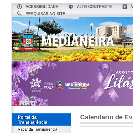
ACESSIBILIDADE
ALTO CONTRASTE
A
PESQUISAR NO SITE
INÍCIO
CONHEÇA MEDIANEIRA
TU
1
2
3
4
Calendário de Ev
Portal da
Transparência
Radar da Transparência