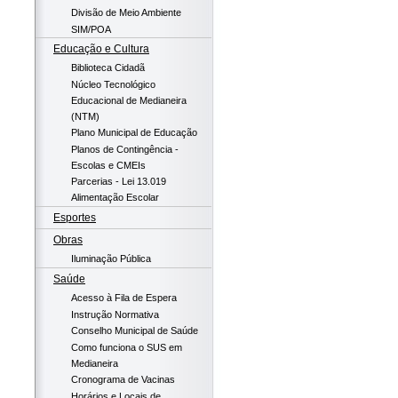
Divisão de Meio Ambiente
SIM/POA
Educação e Cultura
Biblioteca Cidadã
Núcleo Tecnológico
Educacional de Medianeira
(NTM)
Plano Municipal de Educação
Planos de Contingência -
Escolas e CMEIs
Parcerias - Lei 13.019
Alimentação Escolar
Esportes
Obras
Iluminação Pública
Saúde
Acesso à Fila de Espera
Instrução Normativa
Conselho Municipal de Saúde
Como funciona o SUS em
Medianeira
Cronograma de Vacinas
Horários e Locais de