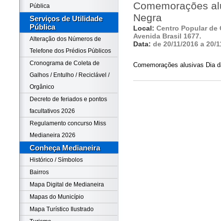
Comemorações alu
Pública
Negra
Serviços de Utilidade
Pública
Local:
Centro Popular de 
Avenida Brasil 1677.
Alteração dos Números de
Data:
de 20/11/2016 a 20/1
Telefone dos Prédios Públicos
Cronograma de Coleta de
Comemorações alusivas Dia d
Galhos / Entulho / Reciclável /
Orgânico
Decreto de feriados e pontos
facultativos 2026
Regulamento concurso Miss
Medianeira 2026
Conheça Medianeira
Histórico / Símbolos
Bairros
Mapa Digital de Medianeira
Mapas do Município
Mapa Turístico Ilustrado