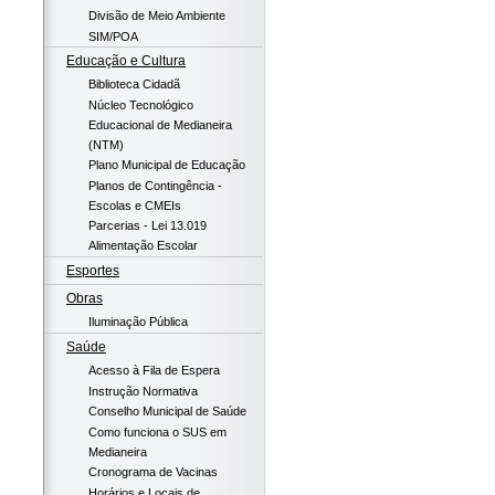
Divisão de Meio Ambiente
SIM/POA
Educação e Cultura
Biblioteca Cidadã
Núcleo Tecnológico
Educacional de Medianeira
(NTM)
Plano Municipal de Educação
Planos de Contingência -
Escolas e CMEIs
Parcerias - Lei 13.019
Alimentação Escolar
Esportes
Obras
Iluminação Pública
Saúde
Acesso à Fila de Espera
Instrução Normativa
Conselho Municipal de Saúde
Como funciona o SUS em
Medianeira
Cronograma de Vacinas
Horários e Locais de