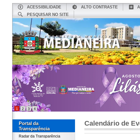
ACESSIBILIDADE
ALTO CONTRASTE
A
PESQUISAR NO SITE
INÍCIO
CONHEÇA MEDIANEIRA
TU
1
2
3
4
Calendário de Ev
Portal da
Transparência
Radar da Transparência