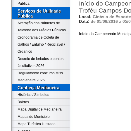
Início do Campeon
Pública
Troféu Campos D
Serviços de Utilidade
Pública
Local:
Ginásio de Esport
Data:
de 05/08/2016 a 05/
Alteração dos Números de
Telefone dos Prédios Públicos
Início do Campeonato Municipa
Cronograma de Coleta de
Galhos / Entulho / Reciclável /
Orgânico
Decreto de feriados e pontos
facultativos 2026
Regulamento concurso Miss
Medianeira 2026
Conheça Medianeira
Histórico / Símbolos
Bairros
Mapa Digital de Medianeira
Mapas do Município
Mapa Turístico Ilustrado