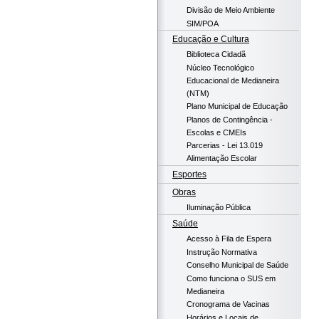
Divisão de Meio Ambiente
SIM/POA
Educação e Cultura
Biblioteca Cidadã
Núcleo Tecnológico
Educacional de Medianeira
(NTM)
Plano Municipal de Educação
Planos de Contingência -
Escolas e CMEIs
Parcerias - Lei 13.019
Alimentação Escolar
Esportes
Obras
Iluminação Pública
Saúde
Acesso à Fila de Espera
Instrução Normativa
Conselho Municipal de Saúde
Como funciona o SUS em
Medianeira
Cronograma de Vacinas
Horários e Locais de