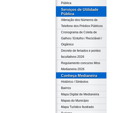
Pública
Serviços de Utilidade
Pública
Alteração dos Números de
Telefone dos Prédios Públicos
Cronograma de Coleta de
Galhos / Entulho / Reciclável /
Orgânico
Decreto de feriados e pontos
facultativos 2026
Regulamento concurso Miss
Medianeira 2026
Conheça Medianeira
Histórico / Símbolos
Bairros
Mapa Digital de Medianeira
Mapas do Município
Mapa Turístico Ilustrado