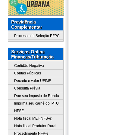
Previdência
Complementar
Processo de Seleção EFPC
Serviços Online
Finanças/Tributação
Certidão Negativa
Contas Públicas
Decreto e valor UFIME
Consulta Prévia
Doe seu Imposto de Renda
Imprima seu carnê do IPTU
NFSE
Nota fiscal MEI (NFS-e)
Nota fiscal Produtor Rural
Procedimento NFP-e