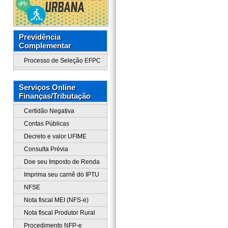
Previdência
Complementar
Processo de Seleção EFPC
Serviços Online
Finanças/Tributação
Certidão Negativa
Contas Públicas
Decreto e valor UFIME
Consulta Prévia
Doe seu Imposto de Renda
Imprima seu carnê do IPTU
NFSE
Nota fiscal MEI (NFS-e)
Nota fiscal Produtor Rural
Procedimento NFP-e