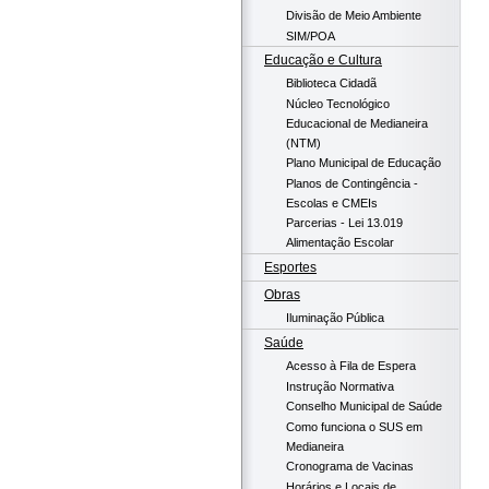
Divisão de Meio Ambiente
SIM/POA
Educação e Cultura
Biblioteca Cidadã
Núcleo Tecnológico
Educacional de Medianeira
(NTM)
Plano Municipal de Educação
Planos de Contingência -
Escolas e CMEIs
Parcerias - Lei 13.019
Alimentação Escolar
Esportes
Obras
Iluminação Pública
Saúde
Acesso à Fila de Espera
Instrução Normativa
Conselho Municipal de Saúde
Como funciona o SUS em
Medianeira
Cronograma de Vacinas
Horários e Locais de