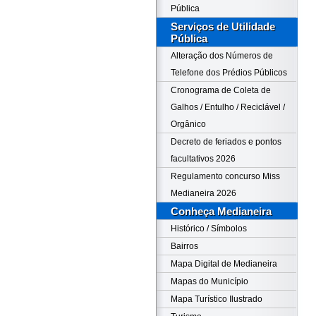
Pública
Serviços de Utilidade
Pública
Alteração dos Números de
Telefone dos Prédios Públicos
Cronograma de Coleta de
Galhos / Entulho / Reciclável /
Orgânico
Decreto de feriados e pontos
facultativos 2026
Regulamento concurso Miss
Medianeira 2026
Conheça Medianeira
Histórico / Símbolos
Bairros
Mapa Digital de Medianeira
Mapas do Município
Mapa Turístico Ilustrado