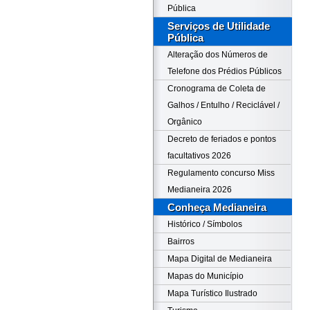
Pública
Serviços de Utilidade
Pública
Alteração dos Números de
Telefone dos Prédios Públicos
Cronograma de Coleta de
Galhos / Entulho / Reciclável /
Orgânico
Decreto de feriados e pontos
facultativos 2026
Regulamento concurso Miss
Medianeira 2026
Conheça Medianeira
Histórico / Símbolos
Bairros
Mapa Digital de Medianeira
Mapas do Município
Mapa Turístico Ilustrado