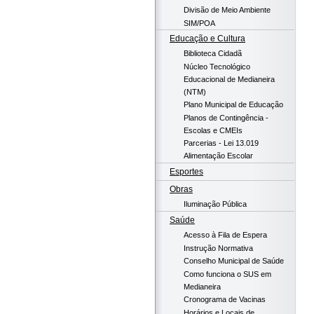
Divisão de Meio Ambiente
SIM/POA
Educação e Cultura
Biblioteca Cidadã
Núcleo Tecnológico
Educacional de Medianeira
(NTM)
Plano Municipal de Educação
Planos de Contingência -
Escolas e CMEIs
Parcerias - Lei 13.019
Alimentação Escolar
Esportes
Obras
Iluminação Pública
Saúde
Acesso à Fila de Espera
Instrução Normativa
Conselho Municipal de Saúde
Como funciona o SUS em
Medianeira
Cronograma de Vacinas
Horários e Locais de