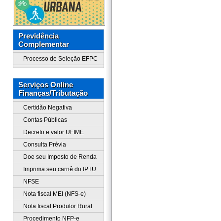
Previdência
Complementar
Processo de Seleção EFPC
Serviços Online
Finanças/Tributação
Certidão Negativa
Contas Públicas
Decreto e valor UFIME
Consulta Prévia
Doe seu Imposto de Renda
Imprima seu carnê do IPTU
NFSE
Nota fiscal MEI (NFS-e)
Nota fiscal Produtor Rural
Procedimento NFP-e