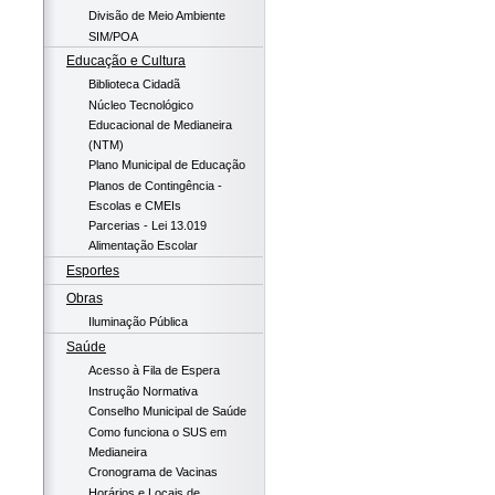
Divisão de Meio Ambiente
SIM/POA
Educação e Cultura
Biblioteca Cidadã
Núcleo Tecnológico
Educacional de Medianeira
(NTM)
Plano Municipal de Educação
Planos de Contingência -
Escolas e CMEIs
Parcerias - Lei 13.019
Alimentação Escolar
Esportes
Obras
Iluminação Pública
Saúde
Acesso à Fila de Espera
Instrução Normativa
Conselho Municipal de Saúde
Como funciona o SUS em
Medianeira
Cronograma de Vacinas
Horários e Locais de