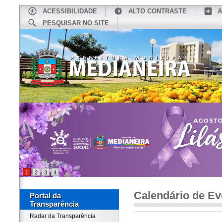
ACESSIBILIDADE
ALTO CONTRASTE
A
PESQUISAR NO SITE
INÍCIO
CONHEÇA MEDIANEIRA
TU
1
2
3
4
Calendário de Ev
Portal da
Transparência
Radar da Transparência