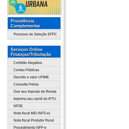
Previdência
Complementar
Processo de Seleção EFPC
Serviços Online
Finanças/Tributação
Certidão Negativa
Contas Públicas
Decreto e valor UFIME
Consulta Prévia
Doe seu Imposto de Renda
Imprima seu carnê do IPTU
NFSE
Nota fiscal MEI (NFS-e)
Nota fiscal Produtor Rural
Procedimento NFP-e