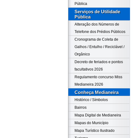
Pública
Serviços de Utilidade
Pública
Alteração dos Números de
Telefone dos Prédios Públicos
Cronograma de Coleta de
Galhos / Entulho / Reciclável /
Orgânico
Decreto de feriados e pontos
facultativos 2026
Regulamento concurso Miss
Medianeira 2026
Conheça Medianeira
Histórico / Símbolos
Bairros
Mapa Digital de Medianeira
Mapas do Município
Mapa Turístico Ilustrado