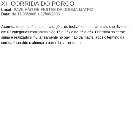
XII CORRIDA DO PORCO
Local:
PAVILHÃO DE FESTAS DA IGREJA MATRIZ
Data:
de 17/08/2008 a 17/08/2008
A corrida do porco é uma das atrações do festival onde os animais são divididos
em 02 categorias com animais de 15 a 25k e de 25 a 35k. O festival da carne
suina é realizado simultaneamente no pavilhão da matriz, após o término da
corrida é servido o almoço a base de carne suina.