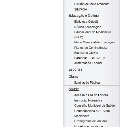
Divisão de Meio Ambiente
SIM/POA
Educação e Cultura
Biblioteca Cidadã
Núcleo Tecnológico
Educacional de Medianeira
(NTM)
Plano Municipal de Educação
Planos de Contingência -
Escolas e CMEIs
Parcerias - Lei 13.019
Alimentação Escolar
Esportes
Obras
Iluminação Pública
Saúde
Acesso à Fila de Espera
Instrução Normativa
Conselho Municipal de Saúde
Como funciona o SUS em
Medianeira
Cronograma de Vacinas
Horários e Locais de