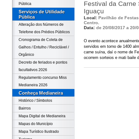
Festival da Carne
Pública
Iguaçu
Serviços de Utilidade
Pública
Local:
Pavilhão de Festas 
Centro.
Alteração dos Números de
Data:
de 20/08/2017 a 20/
Telefone dos Prédios Públicos
Cronograma de Coleta de
O evento acontece anualmente
servidos em torno de 1400 alm
Galhos / Entulho / Reciclável /
carne suína, daí o nome de Fe
Orgânico
ocorrem sorteios e mati baile d
Decreto de feriados e pontos
facultativos 2026
Regulamento concurso Miss
Medianeira 2026
Conheça Medianeira
Histórico / Símbolos
Bairros
Mapa Digital de Medianeira
Mapas do Município
Mapa Turístico Ilustrado