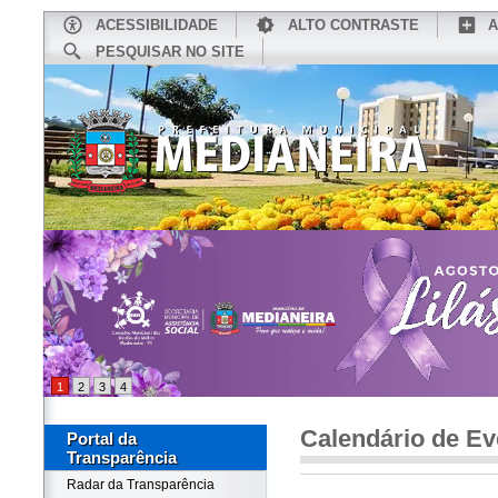
ACESSIBILIDADE
ALTO CONTRASTE
A
PESQUISAR NO SITE
INÍCIO
CONHEÇA MEDIANEIRA
TU
1
2
3
4
Calendário de Ev
Portal da
Transparência
Radar da Transparência