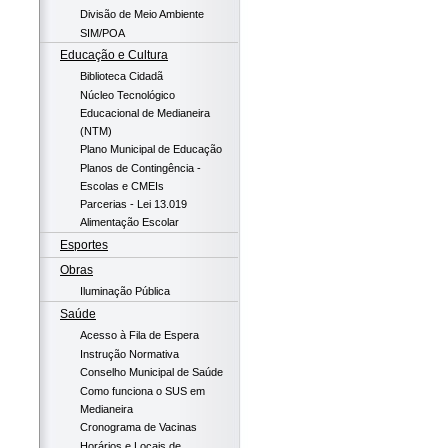
Divisão de Meio Ambiente
SIM/POA
Educação e Cultura
Biblioteca Cidadã
Núcleo Tecnológico
Educacional de Medianeira
(NTM)
Plano Municipal de Educação
Planos de Contingência -
Escolas e CMEIs
Parcerias - Lei 13.019
Alimentação Escolar
Esportes
Obras
Iluminação Pública
Saúde
Acesso à Fila de Espera
Instrução Normativa
Conselho Municipal de Saúde
Como funciona o SUS em
Medianeira
Cronograma de Vacinas
Horários e Locais de