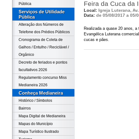
Feira da Cuca da I
Pública
Local:
Igreja Luterana, A
Serviços de Utilidade
Data:
de 05/08/2017 a 05/
Pública
Alteração dos Números de
Realizada a quase 20 anos, a 
Telefone dos Prédios Públicos
Evangélica Luterana comercia
cucas e pães.
Cronograma de Coleta de
Galhos / Entulho / Reciclável /
Orgânico
Decreto de feriados e pontos
facultativos 2026
Regulamento concurso Miss
Medianeira 2026
Conheça Medianeira
Histórico / Símbolos
Bairros
Mapa Digital de Medianeira
Mapas do Município
Mapa Turístico Ilustrado