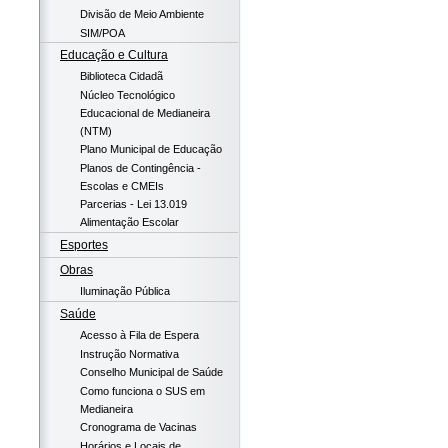
Divisão de Meio Ambiente
SIM/POA
Educação e Cultura
Biblioteca Cidadã
Núcleo Tecnológico
Educacional de Medianeira
(NTM)
Plano Municipal de Educação
Planos de Contingência -
Escolas e CMEIs
Parcerias - Lei 13.019
Alimentação Escolar
Esportes
Obras
Iluminação Pública
Saúde
Acesso à Fila de Espera
Instrução Normativa
Conselho Municipal de Saúde
Como funciona o SUS em
Medianeira
Cronograma de Vacinas
Horários e Locais de