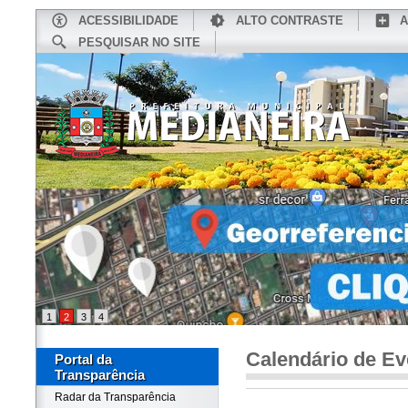
ACESSIBILIDADE
ALTO CONTRASTE
A
PESQUISAR NO SITE
INÍCIO
CONHEÇA MEDIANEIRA
TU
1
2
3
4
Calendário de Ev
Portal da
Transparência
Radar da Transparência