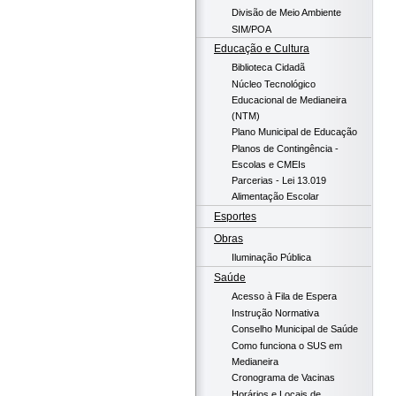
Divisão de Meio Ambiente
SIM/POA
Educação e Cultura
Biblioteca Cidadã
Núcleo Tecnológico
Educacional de Medianeira
(NTM)
Plano Municipal de Educação
Planos de Contingência -
Escolas e CMEIs
Parcerias - Lei 13.019
Alimentação Escolar
Esportes
Obras
Iluminação Pública
Saúde
Acesso à Fila de Espera
Instrução Normativa
Conselho Municipal de Saúde
Como funciona o SUS em
Medianeira
Cronograma de Vacinas
Horários e Locais de