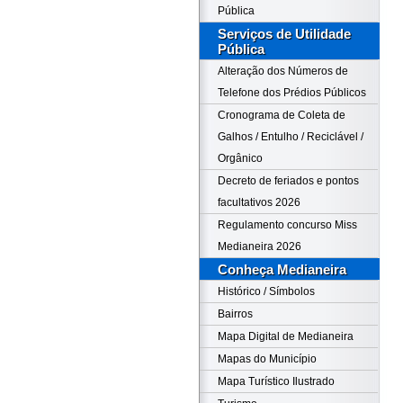
Pública
Serviços de Utilidade
Pública
Alteração dos Números de
Telefone dos Prédios Públicos
Cronograma de Coleta de
Galhos / Entulho / Reciclável /
Orgânico
Decreto de feriados e pontos
facultativos 2026
Regulamento concurso Miss
Medianeira 2026
Conheça Medianeira
Histórico / Símbolos
Bairros
Mapa Digital de Medianeira
Mapas do Município
Mapa Turístico Ilustrado