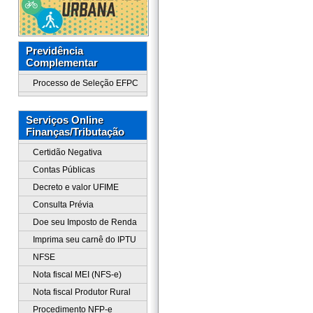
Previdência
Complementar
Processo de Seleção EFPC
Serviços Online
Finanças/Tributação
Certidão Negativa
Contas Públicas
Decreto e valor UFIME
Consulta Prévia
Doe seu Imposto de Renda
Imprima seu carnê do IPTU
NFSE
Nota fiscal MEI (NFS-e)
Nota fiscal Produtor Rural
Procedimento NFP-e