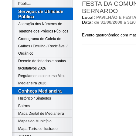
FESTA DA COMU
Pública
BERNARDO
Serviços de Utilidade
Pública
Local:
PAVILHÃO E FEST
Data:
de 31/08/2008 a 31/
Alteração dos Números de
Telefone dos Prédios Públicos
Evento gastronômico com mate
Cronograma de Coleta de
Galhos / Entulho / Reciclável /
Orgânico
Decreto de feriados e pontos
facultativos 2026
Regulamento concurso Miss
Medianeira 2026
Conheça Medianeira
Histórico / Símbolos
Bairros
Mapa Digital de Medianeira
Mapas do Município
Mapa Turístico Ilustrado