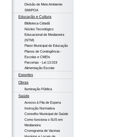
Divisão de Meio Ambiente
SIM/POA
Educação e Cultura
Biblioteca Cidadã
Núcleo Tecnológico
Educacional de Medianeira
(NTM)
Plano Municipal de Educação
Planos de Contingência -
Escolas e CMEIs
Parcerias - Lei 13.019
Alimentação Escolar
Esportes
Obras
Iluminação Pública
Saúde
Acesso à Fila de Espera
Instrução Normativa
Conselho Municipal de Saúde
Como funciona o SUS em
Medianeira
Cronograma de Vacinas
Horários e Locais de