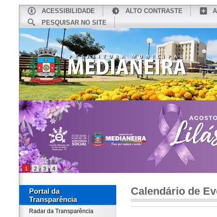
ACESSIBILIDADE
ALTO CONTRASTE
A
PESQUISAR NO SITE
INÍCIO
CONHEÇA MEDIANEIRA
TU
1
2
3
4
Calendário de Ev
Portal da
Transparência
Radar da Transparência