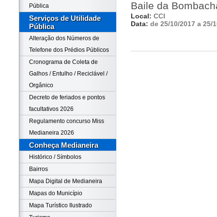
Baile da Bombacha
Pública
Local:
CCI
Serviços de Utilidade
Data:
de 25/10/2017 a 25/
Pública
Alteração dos Números de
Telefone dos Prédios Públicos
Cronograma de Coleta de
Galhos / Entulho / Reciclável /
Orgânico
Decreto de feriados e pontos
facultativos 2026
Regulamento concurso Miss
Medianeira 2026
Conheça Medianeira
Histórico / Símbolos
Bairros
Mapa Digital de Medianeira
Mapas do Município
Mapa Turístico Ilustrado