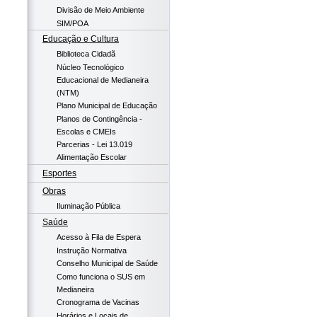
Divisão de Meio Ambiente
SIM/POA
Educação e Cultura
Biblioteca Cidadã
Núcleo Tecnológico
Educacional de Medianeira
(NTM)
Plano Municipal de Educação
Planos de Contingência -
Escolas e CMEIs
Parcerias - Lei 13.019
Alimentação Escolar
Esportes
Obras
Iluminação Pública
Saúde
Acesso à Fila de Espera
Instrução Normativa
Conselho Municipal de Saúde
Como funciona o SUS em
Medianeira
Cronograma de Vacinas
Horários e Locais de