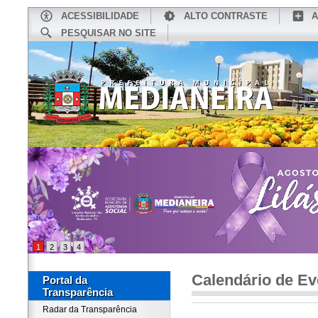
ACESSIBILIDADE
ALTO CONTRASTE
A
PESQUISAR NO SITE
INÍCIO
CONHEÇA MEDIANEIRA
TU
1
2
3
4
Calendário de Ev
Portal da
Transparência
Radar da Transparência