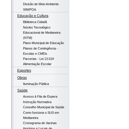
Divisão de Meio Ambiente
SIM/POA
Educação e Cultura
Biblioteca Cidadã
Núcleo Tecnológico
Educacional de Medianeira
(NTM)
Plano Municipal de Educação
Planos de Contingência -
Escolas e CMEIs
Parcerias - Lei 13.019
Alimentação Escolar
Esportes
Obras
Iluminação Pública
Saúde
Acesso à Fila de Espera
Instrução Normativa
Conselho Municipal de Saúde
Como funciona o SUS em
Medianeira
Cronograma de Vacinas
Horários e Locais de