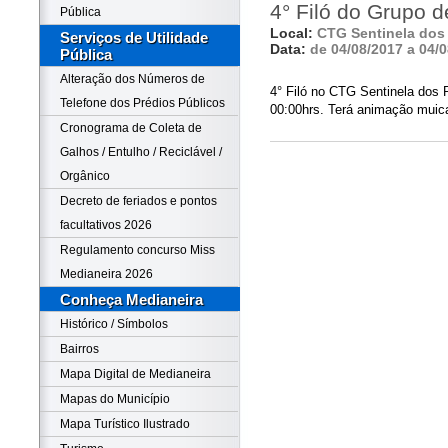
4° Filó do Grupo 
Pública
Local:
CTG Sentinela do
Serviços de Utilidade
Data:
de 04/08/2017 a 04/
Pública
Alteração dos Números de
4° Filó no CTG Sentinela dos 
Telefone dos Prédios Públicos
00:00hrs. Terá animação muica
Cronograma de Coleta de
Galhos / Entulho / Reciclável /
Orgânico
Decreto de feriados e pontos
facultativos 2026
Regulamento concurso Miss
Medianeira 2026
Conheça Medianeira
Histórico / Símbolos
Bairros
Mapa Digital de Medianeira
Mapas do Município
Mapa Turístico Ilustrado