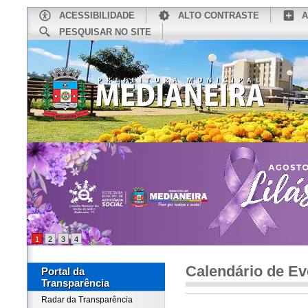
ACESSIBILIDADE
ALTO CONTRASTE
A
PESQUISAR NO SITE
INÍCIO
CONHEÇA MEDIANEIRA
TU
1
2
3
4
Calendário de Ev
Portal da
Transparência
Radar da Transparência