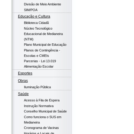
Divisão de Meio Ambiente
SIM/POA
Educação e Cultura
Biblioteca Cidadã
Núcleo Tecnológico
Educacional de Medianeira
(NTM)
Plano Municipal de Educação
Planos de Contingência -
Escolas e CMEIs
Parcerias - Lei 13.019
Alimentação Escolar
Esportes
Obras
Iluminação Pública
Saúde
Acesso à Fila de Espera
Instrução Normativa
Conselho Municipal de Saúde
Como funciona o SUS em
Medianeira
Cronograma de Vacinas
Horários e Locais de