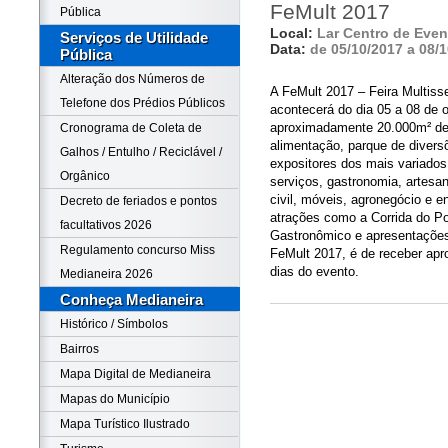
FeMult 2017
Pública
Local:
Lar Centro de Eve
Serviços de Utilidade
Data:
de 05/10/2017 a 08/
Pública
Alteração dos Números de
A FeMult 2017 – Feira Multiss
Telefone dos Prédios Públicos
acontecerá do dia 05 a 08 de 
aproximadamente 20.000m² de 
Cronograma de Coleta de
alimentação, parque de divers
Galhos / Entulho / Reciclável /
expositores dos mais variados
Orgânico
serviços, gastronomia, artesan
civil, móveis, agronegócio e e
Decreto de feriados e pontos
atrações como a Corrida do Po
facultativos 2026
Gastronômico e apresentações 
Regulamento concurso Miss
FeMult 2017, é de receber ap
dias do evento.
Medianeira 2026
Conheça Medianeira
Histórico / Símbolos
Bairros
Mapa Digital de Medianeira
Mapas do Município
Mapa Turístico Ilustrado