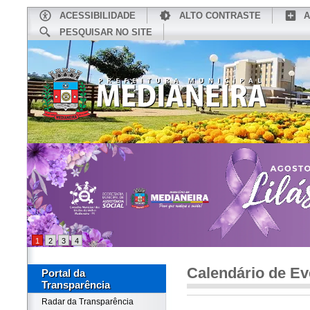
ACESSIBILIDADE
ALTO CONTRASTE
A
PESQUISAR NO SITE
INÍCIO
CONHEÇA MEDIANEIRA
TU
1
2
3
4
Calendário de Ev
Portal da
Transparência
Radar da Transparência