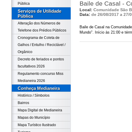
Baile de Casal - 
Pública
Local:
Comunidade São B
Serviços de Utilidade
Data:
de 26/08/2017 a 27/
Pública
Alteração dos Números de
Baile de Casal na Comunidade
Telefone dos Prédios Públicos
Mundo". Início às 21:00 e térm
Cronograma de Coleta de
Galhos / Entulho / Reciclável /
Orgânico
Decreto de feriados e pontos
facultativos 2026
Regulamento concurso Miss
Medianeira 2026
Conheça Medianeira
Histórico / Símbolos
Bairros
Mapa Digital de Medianeira
Mapas do Município
Mapa Turístico Ilustrado