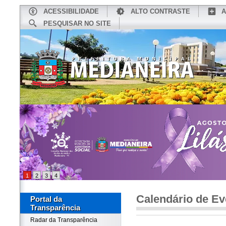
ACESSIBILIDADE
ALTO CONTRASTE
A
PESQUISAR NO SITE
INÍCIO
CONHEÇA MEDIANEIRA
TU
1
2
3
4
Calendário de Ev
Portal da
Transparência
Radar da Transparência