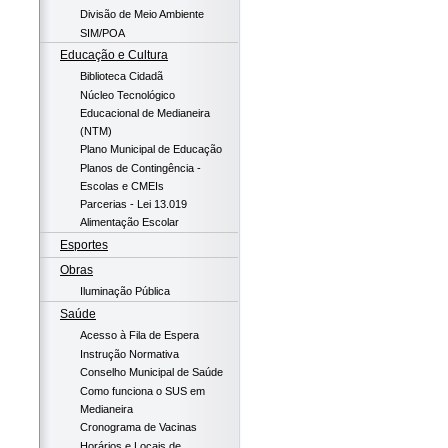
Divisão de Meio Ambiente
SIM/POA
Educação e Cultura
Biblioteca Cidadã
Núcleo Tecnológico
Educacional de Medianeira
(NTM)
Plano Municipal de Educação
Planos de Contingência -
Escolas e CMEIs
Parcerias - Lei 13.019
Alimentação Escolar
Esportes
Obras
Iluminação Pública
Saúde
Acesso à Fila de Espera
Instrução Normativa
Conselho Municipal de Saúde
Como funciona o SUS em
Medianeira
Cronograma de Vacinas
Horários e Locais de