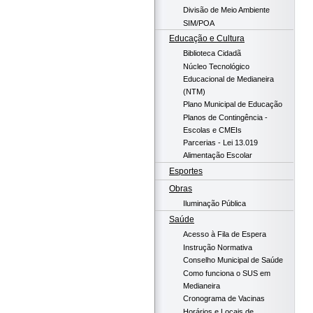
Divisão de Meio Ambiente
SIM/POA
Educação e Cultura
Biblioteca Cidadã
Núcleo Tecnológico
Educacional de Medianeira
(NTM)
Plano Municipal de Educação
Planos de Contingência -
Escolas e CMEIs
Parcerias - Lei 13.019
Alimentação Escolar
Esportes
Obras
Iluminação Pública
Saúde
Acesso à Fila de Espera
Instrução Normativa
Conselho Municipal de Saúde
Como funciona o SUS em
Medianeira
Cronograma de Vacinas
Horários e Locais de