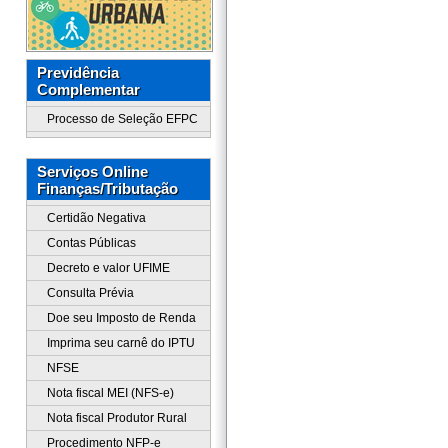
Previdência
Complementar
Processo de Seleção EFPC
Serviços Online
Finanças/Tributação
Certidão Negativa
Contas Públicas
Decreto e valor UFIME
Consulta Prévia
Doe seu Imposto de Renda
Imprima seu carnê do IPTU
NFSE
Nota fiscal MEI (NFS-e)
Nota fiscal Produtor Rural
Procedimento NFP-e