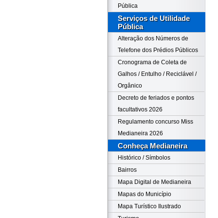
Pública
Serviços de Utilidade
Pública
Alteração dos Números de
Telefone dos Prédios Públicos
Cronograma de Coleta de
Galhos / Entulho / Reciclável /
Orgânico
Decreto de feriados e pontos
facultativos 2026
Regulamento concurso Miss
Medianeira 2026
Conheça Medianeira
Histórico / Símbolos
Bairros
Mapa Digital de Medianeira
Mapas do Município
Mapa Turístico Ilustrado