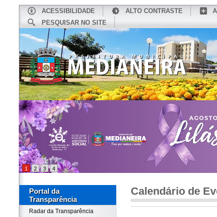
ACESSIBILIDADE
ALTO CONTRASTE
A
PESQUISAR NO SITE
INÍCIO
CONHEÇA MEDIANEIRA
TU
1
2
3
4
Calendário de Ev
Portal da
Transparência
Radar da Transparência