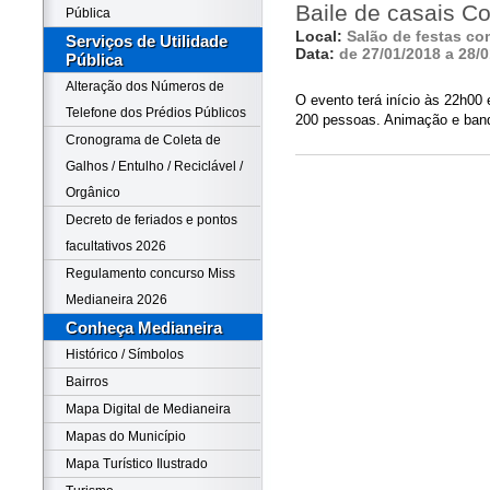
Baile de casais C
Pública
Local:
Salão de festas co
Serviços de Utilidade
Data:
de 27/01/2018 a 28/
Pública
Alteração dos Números de
O evento terá início às 22h00 
Telefone dos Prédios Públicos
200 pessoas. Animação e ba
Cronograma de Coleta de
Galhos / Entulho / Reciclável /
Orgânico
Decreto de feriados e pontos
facultativos 2026
Regulamento concurso Miss
Medianeira 2026
Conheça Medianeira
Histórico / Símbolos
Bairros
Mapa Digital de Medianeira
Mapas do Município
Mapa Turístico Ilustrado