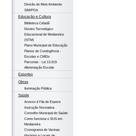
Divisão de Meio Ambiente
SIM/POA
Educação e Cultura
Biblioteca Cidadã
Núcleo Tecnológico
Educacional de Medianeira
(NTM)
Plano Municipal de Educação
Planos de Contingência -
Escolas e CMEIs
Parcerias - Lei 13.019
Alimentação Escolar
Esportes
Obras
Iluminação Pública
Saúde
Acesso à Fila de Espera
Instrução Normativa
Conselho Municipal de Saúde
Como funciona o SUS em
Medianeira
Cronograma de Vacinas
Horários e Locais de