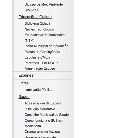
Divisão de Meio Ambiente
SIM/POA
Educação e Cultura
Biblioteca Cidadã
Núcleo Tecnológico
Educacional de Medianeira
(NTM)
Plano Municipal de Educação
Planos de Contingência -
Escolas e CMEIs
Parcerias - Lei 13.019
Alimentação Escolar
Esportes
Obras
Iluminação Pública
Saúde
Acesso à Fila de Espera
Instrução Normativa
Conselho Municipal de Saúde
Como funciona o SUS em
Medianeira
Cronograma de Vacinas
Horários e Locais de