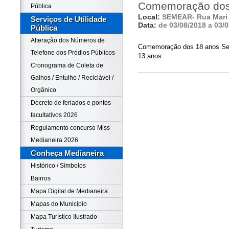
Comemoração dos
Pública
Local:
SEMEAR- Rua Mari 
Serviços de Utilidade
Data:
de 03/08/2018 a 03/
Pública
Alteração dos Números de
Comemoração dos 18 anos Seme
Telefone dos Prédios Públicos
13 anos.
Cronograma de Coleta de
Galhos / Entulho / Reciclável /
Orgânico
Decreto de feriados e pontos
facultativos 2026
Regulamento concurso Miss
Medianeira 2026
Conheça Medianeira
Histórico / Símbolos
Bairros
Mapa Digital de Medianeira
Mapas do Município
Mapa Turístico Ilustrado