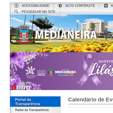
ACESSIBILIDADE
ALTO CONTRASTE
A
PESQUISAR NO SITE
INÍCIO
CONHEÇA MEDIANEIRA
TU
1
2
3
4
Calendário de Ev
Portal da
Transparência
Radar da Transparência