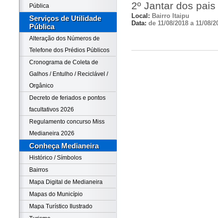
2º Jantar dos pais
Pública
Local:
Bairro Itaipu
Serviços de Utilidade
Data:
de 11/08/2018 a 11/08/2
Pública
Alteração dos Números de
Telefone dos Prédios Públicos
Cronograma de Coleta de
Galhos / Entulho / Reciclável /
Orgânico
Decreto de feriados e pontos
facultativos 2026
Regulamento concurso Miss
Medianeira 2026
Conheça Medianeira
Histórico / Símbolos
Bairros
Mapa Digital de Medianeira
Mapas do Município
Mapa Turístico Ilustrado