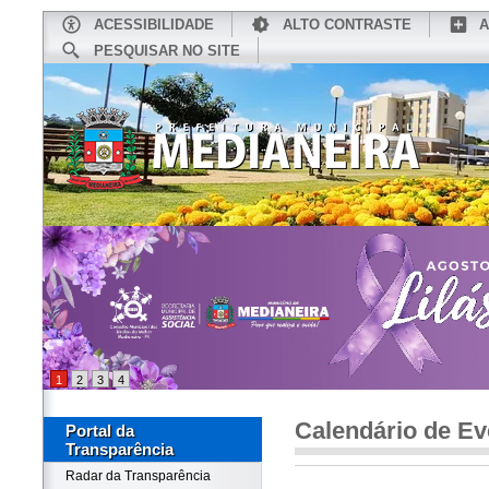
ACESSIBILIDADE
ALTO CONTRASTE
A
PESQUISAR NO SITE
INÍCIO
CONHEÇA MEDIANEIRA
TU
1
2
3
4
Calendário de Ev
Portal da
Transparência
Radar da Transparência