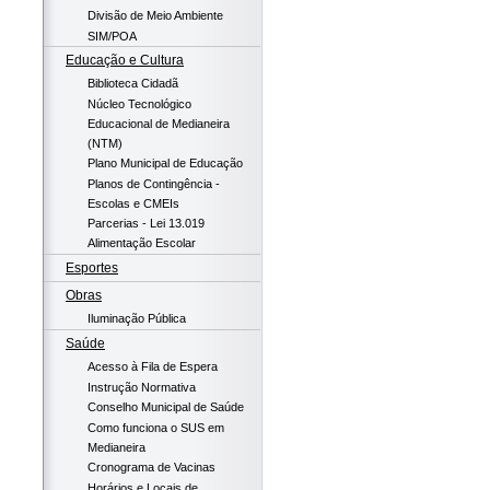
Divisão de Meio Ambiente
SIM/POA
Educação e Cultura
Biblioteca Cidadã
Núcleo Tecnológico
Educacional de Medianeira
(NTM)
Plano Municipal de Educação
Planos de Contingência -
Escolas e CMEIs
Parcerias - Lei 13.019
Alimentação Escolar
Esportes
Obras
Iluminação Pública
Saúde
Acesso à Fila de Espera
Instrução Normativa
Conselho Municipal de Saúde
Como funciona o SUS em
Medianeira
Cronograma de Vacinas
Horários e Locais de