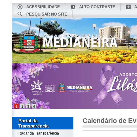
ACESSIBILIDADE
ALTO CONTRASTE
A
PESQUISAR NO SITE
INÍCIO
CONHEÇA MEDIANEIRA
TU
1
2
3
4
Calendário de Ev
Portal da
Transparência
Radar da Transparência