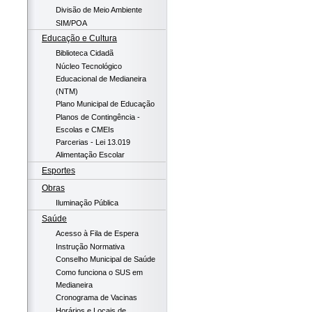
Divisão de Meio Ambiente
SIM/POA
Educação e Cultura
Biblioteca Cidadã
Núcleo Tecnológico
Educacional de Medianeira
(NTM)
Plano Municipal de Educação
Planos de Contingência -
Escolas e CMEIs
Parcerias - Lei 13.019
Alimentação Escolar
Esportes
Obras
Iluminação Pública
Saúde
Acesso à Fila de Espera
Instrução Normativa
Conselho Municipal de Saúde
Como funciona o SUS em
Medianeira
Cronograma de Vacinas
Horários e Locais de