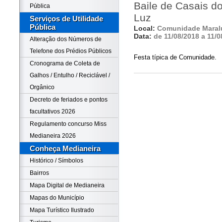
Baile de Casais d
Pública
Luz
Serviços de Utilidade
Pública
Local:
Comunidade Maral
Data:
de 11/08/2018 a 11/0
Alteração dos Números de
Telefone dos Prédios Públicos
Festa típica de Comunidade.
Cronograma de Coleta de
Galhos / Entulho / Reciclável /
Orgânico
Decreto de feriados e pontos
facultativos 2026
Regulamento concurso Miss
Medianeira 2026
Conheça Medianeira
Histórico / Símbolos
Bairros
Mapa Digital de Medianeira
Mapas do Município
Mapa Turístico Ilustrado