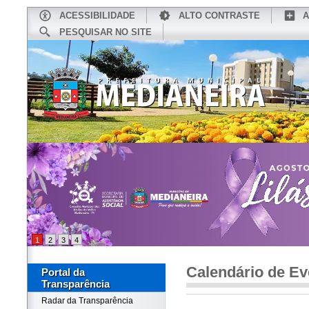
ACESSIBILIDADE
ALTO CONTRASTE
A
PESQUISAR NO SITE
INÍCIO
CONHEÇA MEDIANEIRA
TU
1
2
3
4
Calendário de Ev
Portal da
Transparência
Radar da Transparência