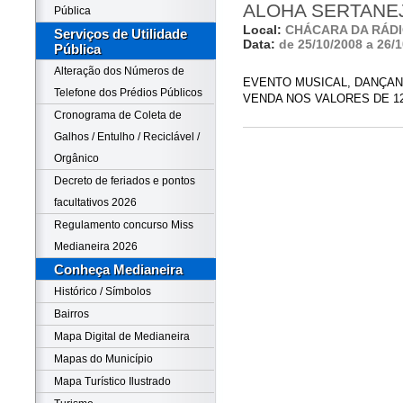
ALOHA SERTANE
Pública
Local:
CHÁCARA DA RÁDI
Serviços de Utilidade
Data:
de 25/10/2008 a 26/
Pública
Alteração dos Números de
EVENTO MUSICAL, DANÇAN
Telefone dos Prédios Públicos
VENDA NOS VALORES DE 12,0
Cronograma de Coleta de
Galhos / Entulho / Reciclável /
Orgânico
Decreto de feriados e pontos
facultativos 2026
Regulamento concurso Miss
Medianeira 2026
Conheça Medianeira
Histórico / Símbolos
Bairros
Mapa Digital de Medianeira
Mapas do Município
Mapa Turístico Ilustrado