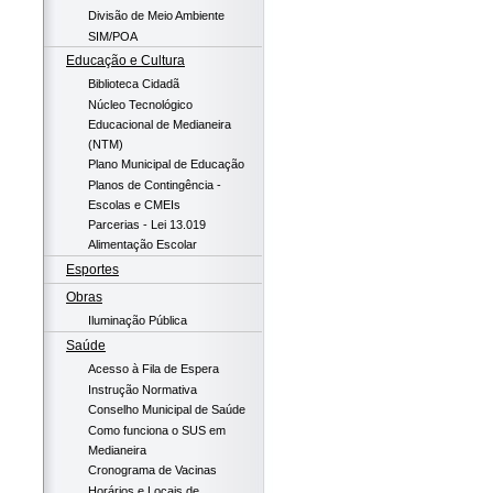
Divisão de Meio Ambiente
SIM/POA
Educação e Cultura
Biblioteca Cidadã
Núcleo Tecnológico
Educacional de Medianeira
(NTM)
Plano Municipal de Educação
Planos de Contingência -
Escolas e CMEIs
Parcerias - Lei 13.019
Alimentação Escolar
Esportes
Obras
Iluminação Pública
Saúde
Acesso à Fila de Espera
Instrução Normativa
Conselho Municipal de Saúde
Como funciona o SUS em
Medianeira
Cronograma de Vacinas
Horários e Locais de