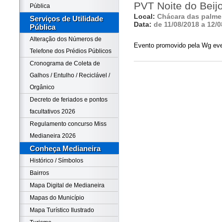
PVT Noite do Beij
Pública
Local:
Chácara das palme
Serviços de Utilidade
Data:
de 11/08/2018 a 12/0
Pública
Alteração dos Números de
Evento promovido pela Wg ev
Telefone dos Prédios Públicos
Cronograma de Coleta de
Galhos / Entulho / Reciclável /
Orgânico
Decreto de feriados e pontos
facultativos 2026
Regulamento concurso Miss
Medianeira 2026
Conheça Medianeira
Histórico / Símbolos
Bairros
Mapa Digital de Medianeira
Mapas do Município
Mapa Turístico Ilustrado