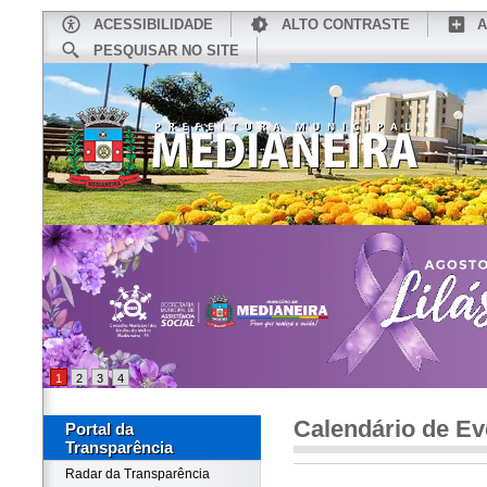
ACESSIBILIDADE
ALTO CONTRASTE
A
PESQUISAR NO SITE
INÍCIO
CONHEÇA MEDIANEIRA
TU
1
2
3
4
Calendário de Ev
Portal da
Transparência
Radar da Transparência