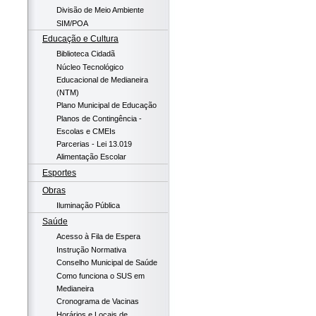
Divisão de Meio Ambiente
SIM/POA
Educação e Cultura
Biblioteca Cidadã
Núcleo Tecnológico
Educacional de Medianeira
(NTM)
Plano Municipal de Educação
Planos de Contingência -
Escolas e CMEIs
Parcerias - Lei 13.019
Alimentação Escolar
Esportes
Obras
Iluminação Pública
Saúde
Acesso à Fila de Espera
Instrução Normativa
Conselho Municipal de Saúde
Como funciona o SUS em
Medianeira
Cronograma de Vacinas
Horários e Locais de