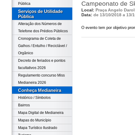
Campeonato de S
Pública
Local:
Praça Angelo Darol
Serviços de Utilidade
Data:
de 13/10/2018 a 13/
Pública
Alteração dos Números de
O evento tem por objetivo prom
Telefone dos Prédios Públicos
Cronograma de Coleta de
Galhos / Entulho / Reciclável /
Orgânico
Decreto de feriados e pontos
facultativos 2026
Regulamento concurso Miss
Medianeira 2026
Conheça Medianeira
Histórico / Símbolos
Bairros
Mapa Digital de Medianeira
Mapas do Município
Mapa Turístico Ilustrado