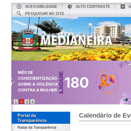
ACESSIBILIDADE
ALTO CONTRASTE
A
PESQUISAR NO SITE
INÍCIO
CONHEÇA MEDIANEIRA
TU
1
2
3
4
Calendário de Ev
Portal da
Transparência
Radar da Transparência