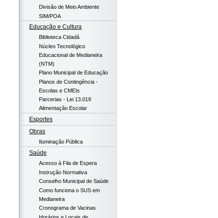
Divisão de Meio Ambiente
SIM/POA
Educação e Cultura
Biblioteca Cidadã
Núcleo Tecnológico
Educacional de Medianeira
(NTM)
Plano Municipal de Educação
Planos de Contingência -
Escolas e CMEIs
Parcerias - Lei 13.019
Alimentação Escolar
Esportes
Obras
Iluminação Pública
Saúde
Acesso à Fila de Espera
Instrução Normativa
Conselho Municipal de Saúde
Como funciona o SUS em
Medianeira
Cronograma de Vacinas
Horários e Locais de