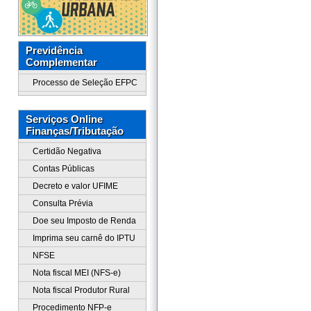
Previdência
Complementar
Processo de Seleção EFPC
Serviços Online
Finanças/Tributação
Certidão Negativa
Contas Públicas
Decreto e valor UFIME
Consulta Prévia
Doe seu Imposto de Renda
Imprima seu carnê do IPTU
NFSE
Nota fiscal MEI (NFS-e)
Nota fiscal Produtor Rural
Procedimento NFP-e