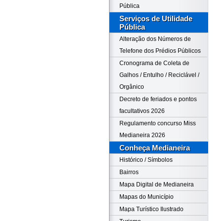
Pública
Serviços de Utilidade
Pública
Alteração dos Números de
Telefone dos Prédios Públicos
Cronograma de Coleta de
Galhos / Entulho / Reciclável /
Orgânico
Decreto de feriados e pontos
facultativos 2026
Regulamento concurso Miss
Medianeira 2026
Conheça Medianeira
Histórico / Símbolos
Bairros
Mapa Digital de Medianeira
Mapas do Município
Mapa Turístico Ilustrado