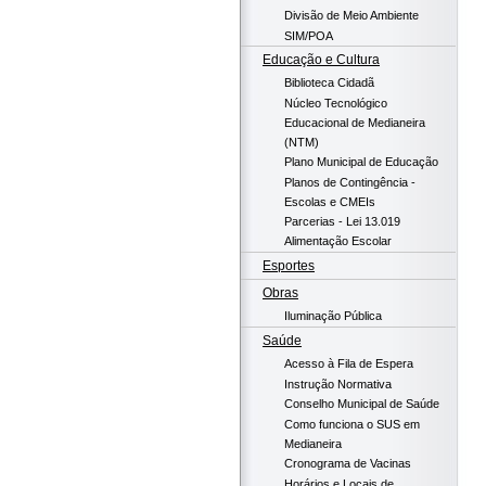
Divisão de Meio Ambiente
SIM/POA
Educação e Cultura
Biblioteca Cidadã
Núcleo Tecnológico
Educacional de Medianeira
(NTM)
Plano Municipal de Educação
Planos de Contingência -
Escolas e CMEIs
Parcerias - Lei 13.019
Alimentação Escolar
Esportes
Obras
Iluminação Pública
Saúde
Acesso à Fila de Espera
Instrução Normativa
Conselho Municipal de Saúde
Como funciona o SUS em
Medianeira
Cronograma de Vacinas
Horários e Locais de