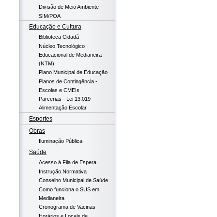
Divisão de Meio Ambiente
SIM/POA
Educação e Cultura
Biblioteca Cidadã
Núcleo Tecnológico
Educacional de Medianeira
(NTM)
Plano Municipal de Educação
Planos de Contingência -
Escolas e CMEIs
Parcerias - Lei 13.019
Alimentação Escolar
Esportes
Obras
Iluminação Pública
Saúde
Acesso à Fila de Espera
Instrução Normativa
Conselho Municipal de Saúde
Como funciona o SUS em
Medianeira
Cronograma de Vacinas
Horários e Locais de