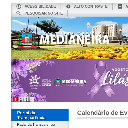
ACESSIBILIDADE
ALTO CONTRASTE
A
PESQUISAR NO SITE
INÍCIO
CONHEÇA MEDIANEIRA
TU
1
2
3
4
Calendário de Ev
Portal da
Transparência
Radar da Transparência