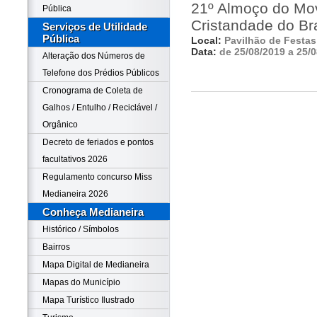
21º Almoço do Mov
Pública
Cristandade do Bra
Serviços de Utilidade
Pública
Local:
Pavilhão de Festas 
Data:
de 25/08/2019 a 25/
Alteração dos Números de
Telefone dos Prédios Públicos
Cronograma de Coleta de
Galhos / Entulho / Reciclável /
Orgânico
Decreto de feriados e pontos
facultativos 2026
Regulamento concurso Miss
Medianeira 2026
Conheça Medianeira
Histórico / Símbolos
Bairros
Mapa Digital de Medianeira
Mapas do Município
Mapa Turístico Ilustrado