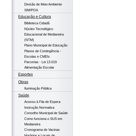
Divisão de Meio Ambiente
SIM/POA
Educação e Cultura
Biblioteca Cidadã
Núcleo Tecnológico
Educacional de Medianeira
(NTM)
Plano Municipal de Educação
Planos de Contingência -
Escolas e CMEIs
Parcerias - Lei 13.019
Alimentação Escolar
Esportes
Obras
Iluminação Pública
Saúde
Acesso à Fila de Espera
Instrução Normativa
Conselho Municipal de Saúde
Como funciona o SUS em
Medianeira
Cronograma de Vacinas
Horários e Locais de