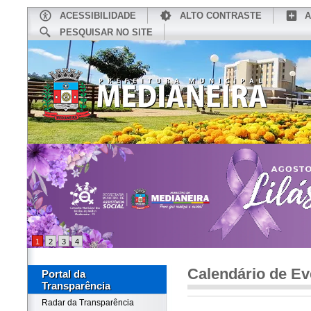
ACESSIBILIDADE
ALTO CONTRASTE
A
PESQUISAR NO SITE
INÍCIO
CONHEÇA MEDIANEIRA
TU
1
2
3
4
Calendário de Ev
Portal da
Transparência
Radar da Transparência