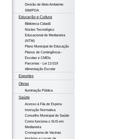
Divisão de Meio Ambiente
SIM/POA
Educação e Cultura
Biblioteca Cidadã
Núcleo Tecnológico
Educacional de Medianeira
(NTM)
Plano Municipal de Educação
Planos de Contingência -
Escolas e CMEIs
Parcerias - Lei 13.019
Alimentação Escolar
Esportes
Obras
Iluminação Pública
Saúde
Acesso à Fila de Espera
Instrução Normativa
Conselho Municipal de Saúde
Como funciona o SUS em
Medianeira
Cronograma de Vacinas
Horários e Locais de