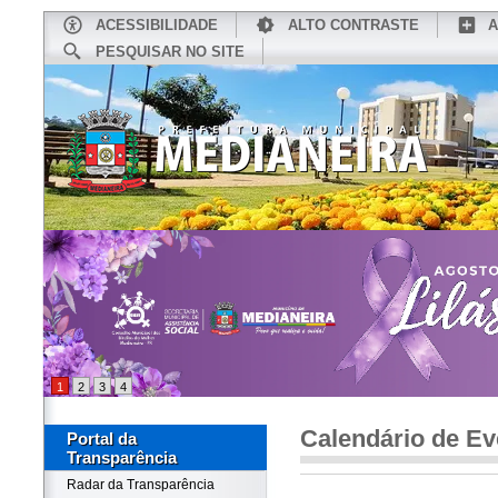
ACESSIBILIDADE
ALTO CONTRASTE
A
PESQUISAR NO SITE
INÍCIO
CONHEÇA MEDIANEIRA
TU
1
2
3
4
Calendário de Ev
Portal da
Transparência
Radar da Transparência