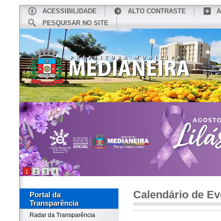
ACESSIBILIDADE
ALTO CONTRASTE
A
PESQUISAR NO SITE
INÍCIO
CONHEÇA MEDIANEIRA
TU
1
2
3
4
Calendário de Ev
Portal da
Transparência
Radar da Transparência