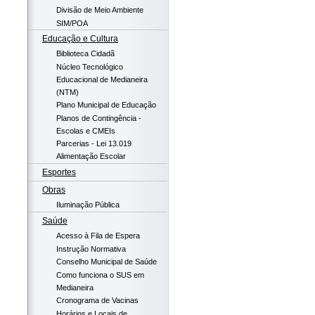
Divisão de Meio Ambiente
SIM/POA
Educação e Cultura
Biblioteca Cidadã
Núcleo Tecnológico
Educacional de Medianeira
(NTM)
Plano Municipal de Educação
Planos de Contingência -
Escolas e CMEIs
Parcerias - Lei 13.019
Alimentação Escolar
Esportes
Obras
Iluminação Pública
Saúde
Acesso à Fila de Espera
Instrução Normativa
Conselho Municipal de Saúde
Como funciona o SUS em
Medianeira
Cronograma de Vacinas
Horários e Locais de