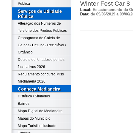
Winter Fest Car 8
Pública
Local:
Estacionamento da Or
Serviços de Utilidade
Data:
de 09/06/2019 a 09/06/2
Pública
Alteração dos Números de
Telefone dos Prédios Públicos
Cronograma de Coleta de
Galhos / Entulho / Reciclável /
Orgânico
Decreto de feriados e pontos
facultativos 2026
Regulamento concurso Miss
Medianeira 2026
Conheça Medianeira
Histórico / Símbolos
Bairros
Mapa Digital de Medianeira
Mapas do Município
Mapa Turístico Ilustrado