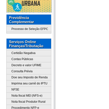
Previdência
Complementar
Processo de Seleção EFPC
Serviços Online
Finanças/Tributação
Certidão Negativa
Contas Públicas
Decreto e valor UFIME
Consulta Prévia
Doe seu Imposto de Renda
Imprima seu carnê do IPTU
NFSE
Nota fiscal MEI (NFS-e)
Nota fiscal Produtor Rural
Procedimento NFP-e