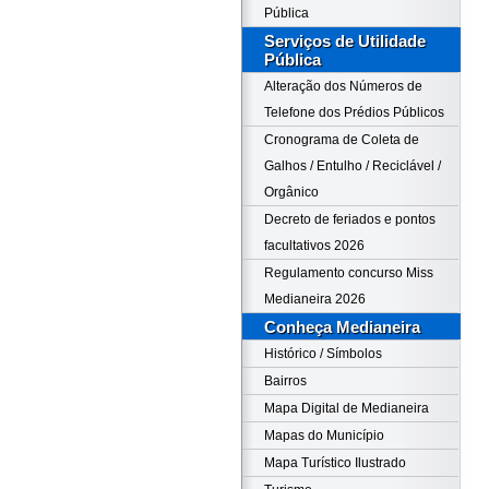
Pública
Serviços de Utilidade
Pública
Alteração dos Números de
Telefone dos Prédios Públicos
Cronograma de Coleta de
Galhos / Entulho / Reciclável /
Orgânico
Decreto de feriados e pontos
facultativos 2026
Regulamento concurso Miss
Medianeira 2026
Conheça Medianeira
Histórico / Símbolos
Bairros
Mapa Digital de Medianeira
Mapas do Município
Mapa Turístico Ilustrado