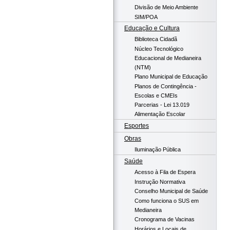
Divisão de Meio Ambiente
SIM/POA
Educação e Cultura
Biblioteca Cidadã
Núcleo Tecnológico
Educacional de Medianeira
(NTM)
Plano Municipal de Educação
Planos de Contingência -
Escolas e CMEIs
Parcerias - Lei 13.019
Alimentação Escolar
Esportes
Obras
Iluminação Pública
Saúde
Acesso à Fila de Espera
Instrução Normativa
Conselho Municipal de Saúde
Como funciona o SUS em
Medianeira
Cronograma de Vacinas
Horários e Locais de