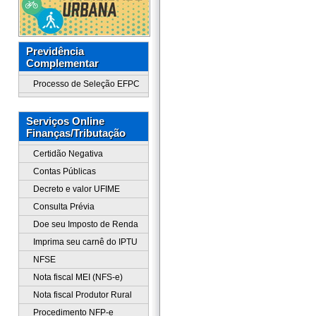
Previdência
Complementar
Processo de Seleção EFPC
Serviços Online
Finanças/Tributação
Certidão Negativa
Contas Públicas
Decreto e valor UFIME
Consulta Prévia
Doe seu Imposto de Renda
Imprima seu carnê do IPTU
NFSE
Nota fiscal MEI (NFS-e)
Nota fiscal Produtor Rural
Procedimento NFP-e