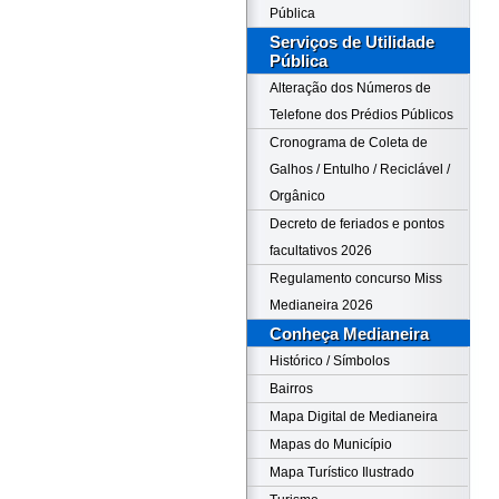
Pública
Serviços de Utilidade
Pública
Alteração dos Números de
Telefone dos Prédios Públicos
Cronograma de Coleta de
Galhos / Entulho / Reciclável /
Orgânico
Decreto de feriados e pontos
facultativos 2026
Regulamento concurso Miss
Medianeira 2026
Conheça Medianeira
Histórico / Símbolos
Bairros
Mapa Digital de Medianeira
Mapas do Município
Mapa Turístico Ilustrado