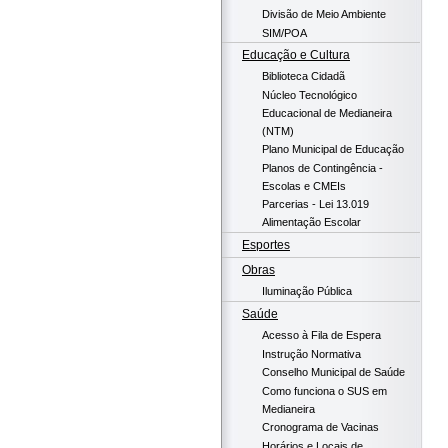
Divisão de Meio Ambiente
SIM/POA
Educação e Cultura
Biblioteca Cidadã
Núcleo Tecnológico
Educacional de Medianeira
(NTM)
Plano Municipal de Educação
Planos de Contingência -
Escolas e CMEIs
Parcerias - Lei 13.019
Alimentação Escolar
Esportes
Obras
Iluminação Pública
Saúde
Acesso à Fila de Espera
Instrução Normativa
Conselho Municipal de Saúde
Como funciona o SUS em
Medianeira
Cronograma de Vacinas
Horários e Locais de