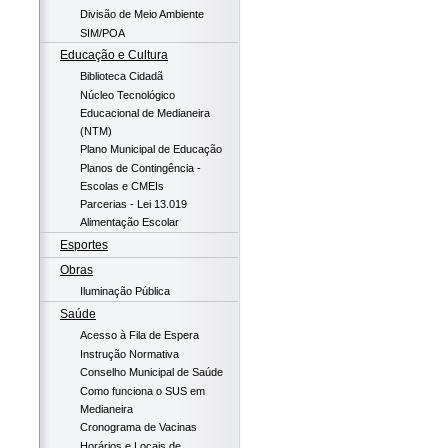
Divisão de Meio Ambiente
SIM/POA
Educação e Cultura
Biblioteca Cidadã
Núcleo Tecnológico
Educacional de Medianeira
(NTM)
Plano Municipal de Educação
Planos de Contingência -
Escolas e CMEIs
Parcerias - Lei 13.019
Alimentação Escolar
Esportes
Obras
Iluminação Pública
Saúde
Acesso à Fila de Espera
Instrução Normativa
Conselho Municipal de Saúde
Como funciona o SUS em
Medianeira
Cronograma de Vacinas
Horários e Locais de