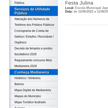
Festa Julina
Pública
Local:
Escola Municipal Jay
Serviços de Utilidade
Data:
de 11/06/2022 a 11/06/2
Pública
Alteração dos Números de
Telefone dos Prédios Públicos
Cronograma de Coleta de
Galhos / Entulho / Reciclável /
Orgânico
Decreto de feriados e pontos
facultativos 2026
Regulamento concurso Miss
Medianeira 2026
Conheça Medianeira
Histórico / Símbolos
Bairros
Mapa Digital de Medianeira
Mapas do Município
Mapa Turístico Ilustrado