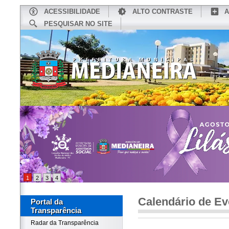
ACESSIBILIDADE
ALTO CONTRASTE
A
PESQUISAR NO SITE
INÍCIO
CONHEÇA MEDIANEIRA
TU
1
2
3
4
Calendário de Ev
Portal da
Transparência
Radar da Transparência