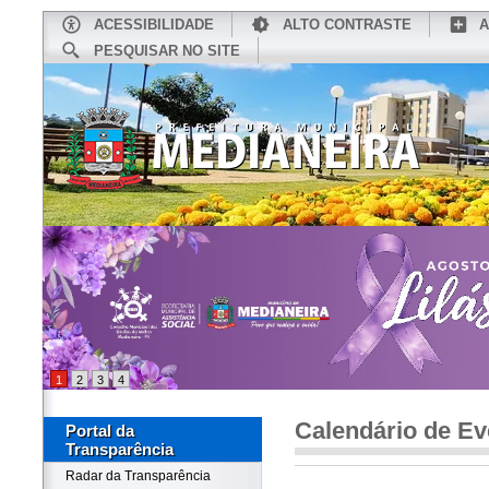
ACESSIBILIDADE
ALTO CONTRASTE
A
PESQUISAR NO SITE
INÍCIO
CONHEÇA MEDIANEIRA
TU
1
2
3
4
Calendário de Ev
Portal da
Transparência
Radar da Transparência