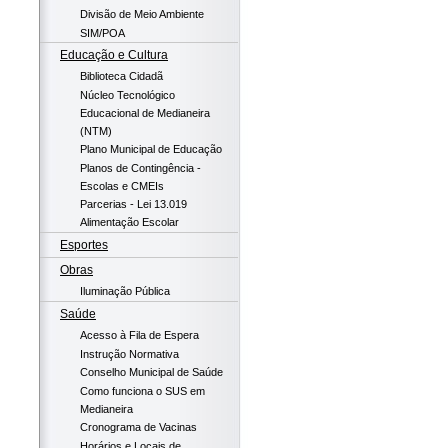
Divisão de Meio Ambiente
SIM/POA
Educação e Cultura
Biblioteca Cidadã
Núcleo Tecnológico
Educacional de Medianeira
(NTM)
Plano Municipal de Educação
Planos de Contingência -
Escolas e CMEIs
Parcerias - Lei 13.019
Alimentação Escolar
Esportes
Obras
Iluminação Pública
Saúde
Acesso à Fila de Espera
Instrução Normativa
Conselho Municipal de Saúde
Como funciona o SUS em
Medianeira
Cronograma de Vacinas
Horários e Locais de