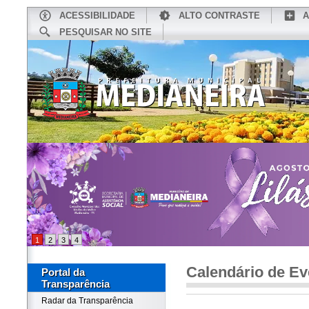
ACESSIBILIDADE
ALTO CONTRASTE
A
PESQUISAR NO SITE
INÍCIO
CONHEÇA MEDIANEIRA
TU
1
2
3
4
Calendário de Ev
Portal da
Transparência
Radar da Transparência