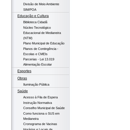
Divisão de Meio Ambiente
SIM/POA
Educação e Cultura
Biblioteca Cidadã
Núcleo Tecnológico
Educacional de Medianeira
(NTM)
Plano Municipal de Educação
Planos de Contingência -
Escolas e CMEIs
Parcerias - Lei 13.019
Alimentação Escolar
Esportes
Obras
Iluminação Pública
Saúde
Acesso à Fila de Espera
Instrução Normativa
Conselho Municipal de Saúde
Como funciona o SUS em
Medianeira
Cronograma de Vacinas
Horários e Locais de