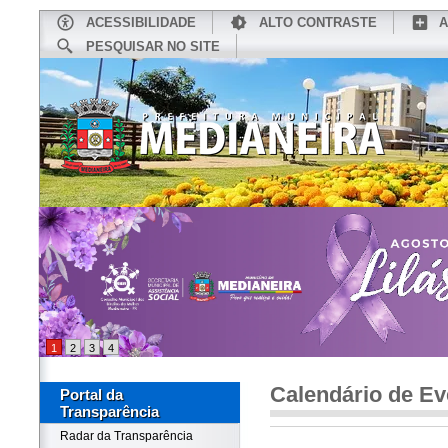
ACESSIBILIDADE
ALTO CONTRASTE
A
PESQUISAR NO SITE
INÍCIO
CONHEÇA MEDIANEIRA
TU
1
2
3
4
Calendário de Ev
Portal da
Transparência
Radar da Transparência