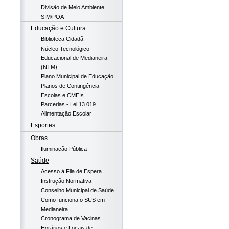
Divisão de Meio Ambiente
SIM/POA
Educação e Cultura
Biblioteca Cidadã
Núcleo Tecnológico
Educacional de Medianeira
(NTM)
Plano Municipal de Educação
Planos de Contingência -
Escolas e CMEIs
Parcerias - Lei 13.019
Alimentação Escolar
Esportes
Obras
Iluminação Pública
Saúde
Acesso à Fila de Espera
Instrução Normativa
Conselho Municipal de Saúde
Como funciona o SUS em
Medianeira
Cronograma de Vacinas
Horários e Locais de