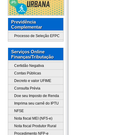
Previdência
Complementar
Processo de Seleção EFPC
Serviços Online
Finanças/Tributação
Certidão Negativa
Contas Públicas
Decreto e valor UFIME
Consulta Prévia
Doe seu Imposto de Renda
Imprima seu carnê do IPTU
NFSE
Nota fiscal MEI (NFS-e)
Nota fiscal Produtor Rural
Procedimento NFP-e