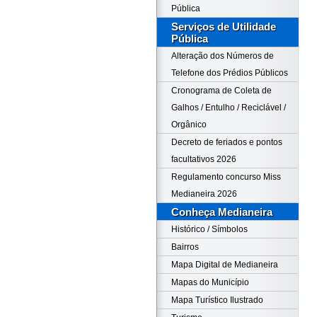
Pública
Serviços de Utilidade
Pública
Alteração dos Números de
Telefone dos Prédios Públicos
Cronograma de Coleta de
Galhos / Entulho / Reciclável /
Orgânico
Decreto de feriados e pontos
facultativos 2026
Regulamento concurso Miss
Medianeira 2026
Conheça Medianeira
Histórico / Símbolos
Bairros
Mapa Digital de Medianeira
Mapas do Município
Mapa Turístico Ilustrado