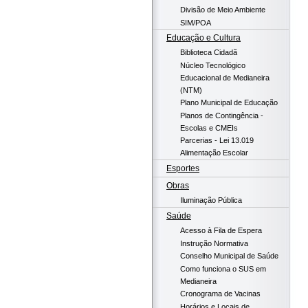
Divisão de Meio Ambiente
SIM/POA
Educação e Cultura
Biblioteca Cidadã
Núcleo Tecnológico
Educacional de Medianeira
(NTM)
Plano Municipal de Educação
Planos de Contingência -
Escolas e CMEIs
Parcerias - Lei 13.019
Alimentação Escolar
Esportes
Obras
Iluminação Pública
Saúde
Acesso à Fila de Espera
Instrução Normativa
Conselho Municipal de Saúde
Como funciona o SUS em
Medianeira
Cronograma de Vacinas
Horários e Locais de